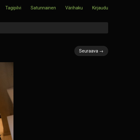
Tagipilvi
Satunnainen
Värihaku
Kirjaudu
Seuraava →