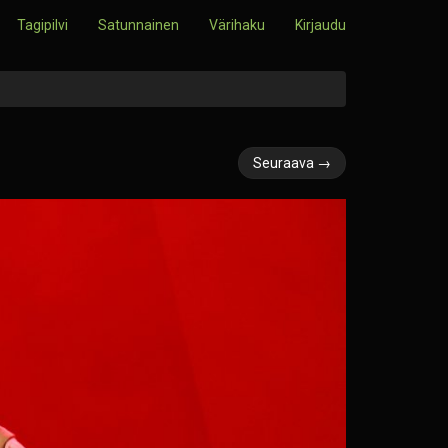
Tagipilvi
Satunnainen
Värihaku
Kirjaudu
Seuraava →