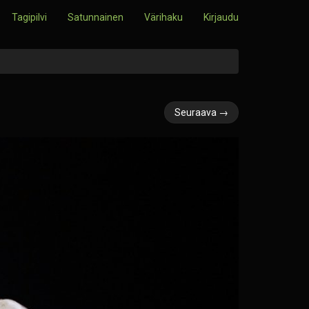
Tagipilvi
Satunnainen
Värihaku
Kirjaudu
Seuraava →