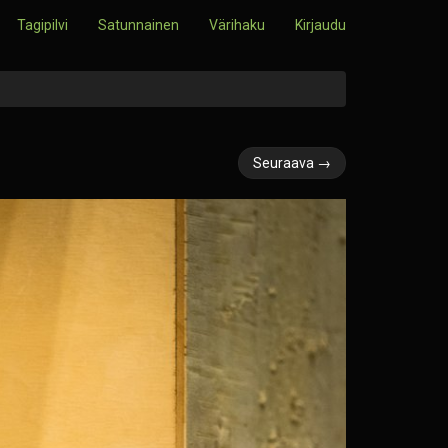
Tagipilvi
Satunnainen
Värihaku
Kirjaudu
Seuraava →