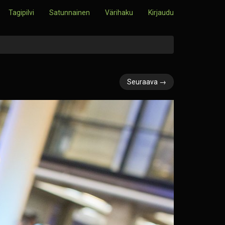
Tagipilvi
Satunnainen
Värihaku
Kirjaudu
Seuraava →