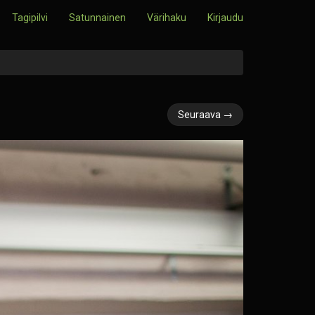
Tagipilvi
Satunnainen
Värihaku
Kirjaudu
Seuraava →