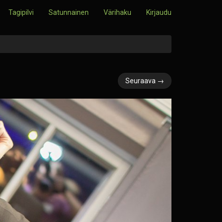
Tagipilvi
Satunnainen
Värihaku
Kirjaudu
Seuraava →