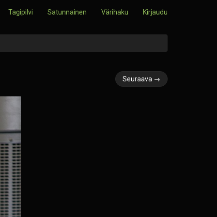
Tagipilvi
Satunnainen
Värihaku
Kirjaudu
Seuraava →