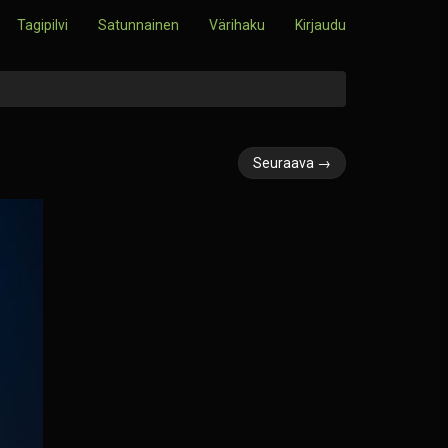
Tagipilvi
Satunnainen
Värihaku
Kirjaudu
Seuraava →