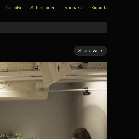
Tagipilvi
Satunnainen
Värihaku
Kirjaudu
Seuraava →