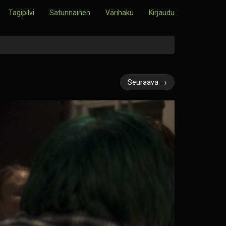
Tagipilvi
Satunnainen
Värihaku
Kirjaudu
Seuraava →