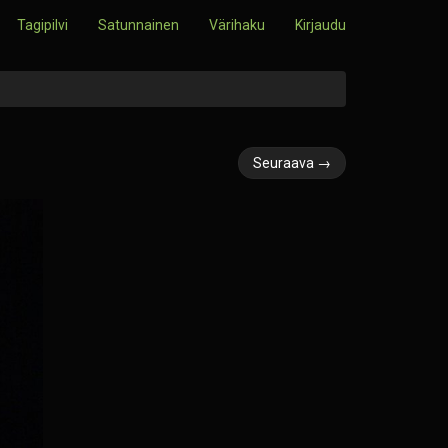
Tagipilvi
Satunnainen
Värihaku
Kirjaudu
Seuraava →