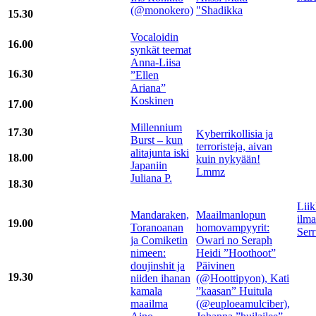
(@monokero)
"Shadikka
15.30
Vocaloidin
16.00
synkät teemat
Anna-Liisa
16.30
”Ellen
Ariana”
Koskinen
17.00
Millennium
17.30
Kyberrikollisia ja
Burst – kun
terroristeja, aivan
alitajunta iski
18.00
kuin nykyään!
Japaniin
Lmmz
Juliana P.
18.30
Liik
Mandaraken,
Maailmanlopun
ilma
19.00
Toranoanan
homovampyyrit:
Ser
ja Comiketin
Owari no Seraph
nimeen:
Heidi ”Hoothoot”
doujinshit ja
Päivinen
19.30
niiden ihanan
(@Hoottipyon), Kati
kamala
”kaasan” Huitula
maailma
(@euploeamulciber),