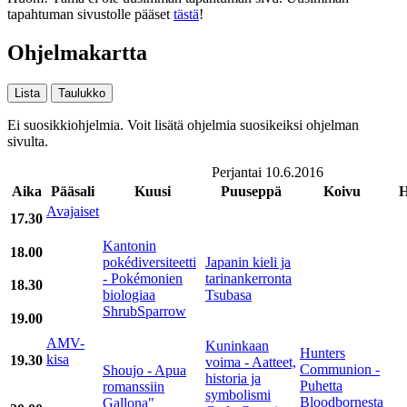
tapahtuman sivustolle pääset
tästä
!
Ohjelmakartta
Lista
Taulukko
Ei suosikkiohjelmia. Voit lisätä ohjelmia suosikeiksi ohjelman
sivulta.
Perjantai 10.6.2016
Aika
Pääsali
Kuusi
Puuseppä
Koivu
H
Avajaiset
17.30
Kantonin
18.00
pokédiversiteetti
Japanin kieli ja
- Pokémonien
tarinankerronta
18.30
biologiaa
Tsubasa
ShrubSparrow
19.00
AMV-
Kuninkaan
Hunters
kisa
19.30
voima - Aatteet,
Communion -
Shoujo - Apua
historia ja
Puhetta
romanssiin
symbolismi
Bloodbornesta
Gallona"