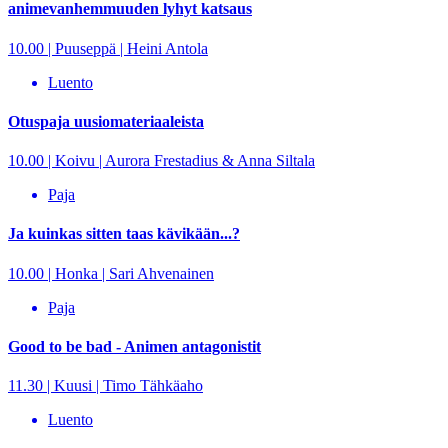
animevanhemmuuden lyhyt katsaus
10.00 | Puuseppä | Heini Antola
Luento
Otuspaja uusiomateriaaleista
10.00 | Koivu | Aurora Frestadius & Anna Siltala
Paja
Ja kuinkas sitten taas kävikään...?
10.00 | Honka | Sari Ahvenainen
Paja
Good to be bad - Animen antagonistit
11.30 | Kuusi | Timo Tähkäaho
Luento