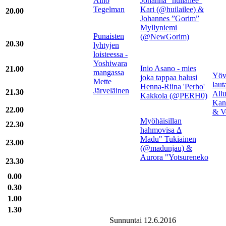
Aino
Johanna ”huilailee”
Tegelman
Kari (@huilailee) &
20.00
Johannes ”Gorim”
Myllyniemi
Punaisten
(@NewGorim)
20.30
lyhtyjen
loisteessa -
Yoshiwara
Inio Asano - mies
21.00
mangassa
Yöv
joka tappaa halusi
Mette
laut
Henna-Riina 'Perho'
Järveläinen
21.30
Allu
Kakkola (@PERH0)
Kan
22.00
& V
Myöhäisillan
22.30
hahmovisa Δ
Madu" Tukiainen
23.00
(@madunjau) &
Aurora "Yotsureneko
23.30
0.00
0.30
1.00
1.30
Sunnuntai 12.6.2016