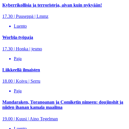
Kyberrikollisia ja terroristeja, aivan kuin nykyään!
17.30 | Puuseppä | Lmmz
Luento
Worbla-työpaja
17.30 | Honka | jesmo
Paja
Liikkeellä ilmaisten
18.00 | Koivu | Serru
Paja
Mandaraken, Toranoanan ja Comiketin nimeen: doujinshit ja
niiden ihanan kamala maailma
19.00 | Kuusi | Aino Tegelman
Luento