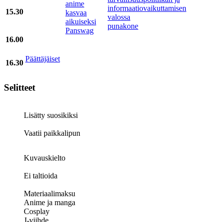
anime
informaatiovaikuttamisen
15.30
kasvaa
valossa
aikuiseksi
punakone
Panswag
16.00
Päättäjäiset
16.30
Selitteet
Lisätty suosikiksi
Vaatii paikkalipun
Kuvauskielto
Ei taltioida
Materiaalimaksu
Anime ja manga
Cosplay
J-viihde