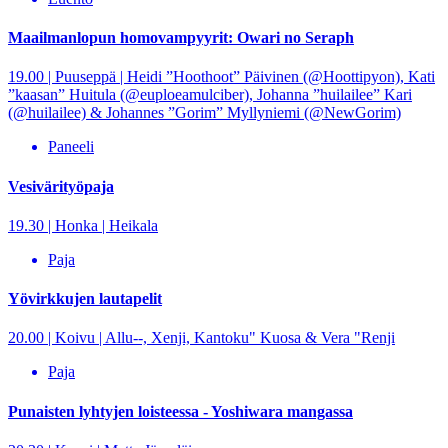
Maailmanlopun homovampyyrit: Owari no Seraph
19.00 | Puuseppä | Heidi ”Hoothoot” Päivinen (@Hoottipyon), Kati
”kaasan” Huitula (@euploeamulciber), Johanna ”huilailee” Kari
(@huilailee) & Johannes ”Gorim” Myllyniemi (@NewGorim)
Paneeli
Vesivärityöpaja
19.30 | Honka | Heikala
Paja
Yövirkkujen lautapelit
20.00 | Koivu | Allu--, Xenji, Kantoku" Kuosa & Vera "Renji
Paja
Punaisten lyhtyjen loisteessa - Yoshiwara mangassa