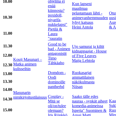
ohjelma ei
10.00
Kun lapseni
enää
maailmaa
kiinnosta?
pelastamaan lähti -
Otu
poxidoll,
10.30
animevanhemmuuden
uusi
niyarifa,
lyhyt katsaus
Auro
nukkelapsi"
Heini Antola
& An
Pietilä &
11.00
Laura
"rauratin
Good to be
11.30
Ujo samurai ja kiltit
bad - Animen
kidnappaajat - House
antagonistit
12.00
of Five Leaves
Timo
Kouji Masunari –
Maija Lehtola
Tähkäaho
Matka animen
12.30
kulisseihin
Domdom -
Ruokasarjat
13.00
Oodi
ammattilaisen
13.30
dominoille
näkökulmasta
pantherbd
Niisan
14.00
Masunarin
Cosplay -
Saako tälle edes
nimikirjoitustilaisuus
14.30
Kaa
Mitä se
nauraa - synkät aiheet
Suk
oli/on/tulee
komedia-animeissa
15.00
Ruot
olemaan?
Isperia" Suominen &
Mir
Iris Rönkkö
Anssi Matti