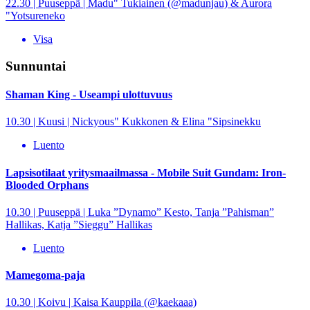
22.30 | Puuseppä | Madu" Tukiainen (@madunjau) & Aurora
"Yotsureneko
Visa
Sunnuntai
Shaman King - Useampi ulottuvuus
10.30 | Kuusi | Nickyous" Kukkonen & Elina "Sipsinekku
Luento
Lapsisotilaat yritysmaailmassa - Mobile Suit Gundam: Iron-
Blooded Orphans
10.30 | Puuseppä | Luka ”Dynamo” Kesto, Tanja ”Pahisman”
Hallikas, Katja ”Sieggu” Hallikas
Luento
Mamegoma-paja
10.30 | Koivu | Kaisa Kauppila (@kaekaaa)