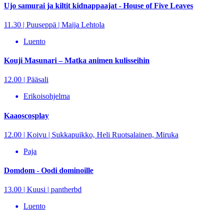
Ujo samurai ja kiltit kidnappaajat - House of Five Leaves
11.30 | Puuseppä | Maija Lehtola
Luento
Kouji Masunari – Matka animen kulisseihin
12.00 | Pääsali
Erikoisohjelma
Kaaoscosplay
12.00 | Koivu | Sukkapuikko, Heli Ruotsalainen, Miruka
Paja
Domdom - Oodi dominoille
13.00 | Kuusi | pantherbd
Luento