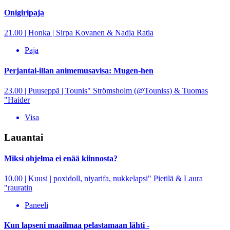
Onigiripaja
21.00 | Honka | Sirpa Kovanen & Nadja Ratia
Paja
Perjantai-illan animemusavisa: Mugen-hen
23.00 | Puuseppä | Tounis" Strömsholm (@Touniss) & Tuomas
"Haider
Visa
Lauantai
Miksi ohjelma ei enää kiinnosta?
10.00 | Kuusi | poxidoll, niyarifa, nukkelapsi" Pietilä & Laura
"rauratin
Paneeli
Kun lapseni maailmaa pelastamaan lähti -