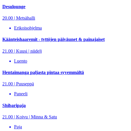
Desulounge
20.00 | Metsähalli
Erikoisohjelma
Käänteishaaremit - tyttöjen päiväunet & painajaiset
21.00 | Kuusi | niidelj
Luento
Hentaimanga paljasta pintaa syvemmältä
21.00 | Puuseppä
Paneeli
Shibaripaja
21.00 | Koivu | Minna & Satu
Paja