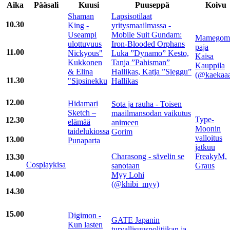
Aika
Pääsali
Kuusi
Puuseppä
Koivu
Shaman
Lapsisotilaat
10.30
King -
yritysmaailmassa -
Useampi
Mobile Suit Gundam:
Mamegom
ulottuvuus
Iron-Blooded Orphans
paja
11.00
Nickyous"
Luka ”Dynamo” Kesto,
Kaisa
Kukkonen
Tanja ”Pahisman”
Kauppila
& Elina
Hallikas, Katja ”Sieggu”
(@kaekaa
11.30
"Sipsinekku
Hallikas
12.00
Hidamari
Sota ja rauha - Toisen
Sketch –
maailmansodan vaikutus
Type-
12.30
elämää
animeen
Moonin
taidelukiossa
Gorim
valloitus
13.00
Punaparta
jatkuu
Charasong - sävelin se
FreakyM,
13.30
Cosplaykisa
sanotaan
Graus
14.00
Myy Lohi
(@khibi_myy)
14.30
15.00
Digimon -
GATE Japanin
Kun lasten
turvallisuuspolitiikan ja