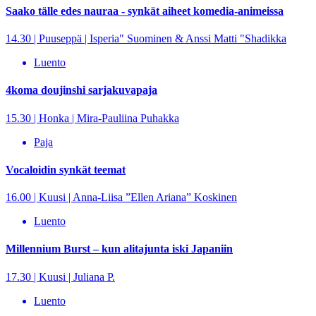
Saako tälle edes nauraa - synkät aiheet komedia-animeissa
14.30 | Puuseppä | Isperia" Suominen & Anssi Matti "Shadikka
Luento
4koma doujinshi sarjakuvapaja
15.30 | Honka | Mira-Pauliina Puhakka
Paja
Vocaloidin synkät teemat
16.00 | Kuusi | Anna-Liisa ”Ellen Ariana” Koskinen
Luento
Millennium Burst – kun alitajunta iski Japaniin
17.30 | Kuusi | Juliana P.
Luento