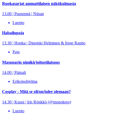
Ruokasarjat ammattilaisen näkökulmasta
13.00 | Puuseppä | Niisan
Luento
Habailupaja
13.30 | Honka | Dinotski Helminen & Irene Rautio
Paja
Masunarin nimikirjoitustilaisuus
14.00 | Pääsali
Erikoisohjelma
Cosplay - Mitä se oli/on/tulee olemaan?
14.30 | Kuusi | Iris Rönkkö (@monokero)
Luento