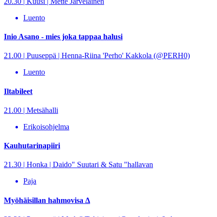
20.30 | Kuusi | Mette Järveläinen
Luento
Inio Asano - mies joka tappaa halusi
21.00 | Puuseppä | Henna-Riina 'Perho' Kakkola (@PERH0)
Luento
Iltabileet
21.00 | Metsähalli
Erikoisohjelma
Kauhutarinapiiri
21.30 | Honka | Daido" Suutari & Satu "hallavan
Paja
Myöhäisillan hahmovisa Δ