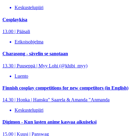
Keskustelupiiri
Cosplaykisa
13.00 | Pääsali
Erikoisohjelma
Charasong - sävelin se sanotaan
13.30 | Puuseppä | Myy Lohi (@khibi_myy)
Luento
Finnish cosplay competitions for new competitors (in English)
14.30 | Honka | Hansku" Saarela & Amanda "Anmanda
Keskustelupiiri
Digimon - Kun lasten anime kasvaa aikuiseksi
15.00 | Kuusi | Panswag