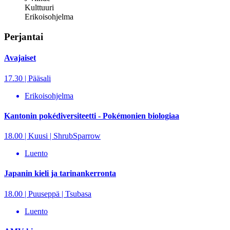
Kulttuuri
Erikoisohjelma
Perjantai
Avajaiset
17.30 | Pääsali
Erikoisohjelma
Kantonin pokédiversiteetti - Pokémonien biologiaa
18.00 | Kuusi | ShrubSparrow
Luento
Japanin kieli ja tarinankerronta
18.00 | Puuseppä | Tsubasa
Luento