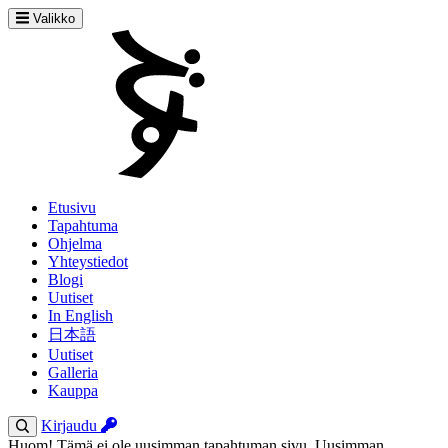
Valikko
Etusivu
Tapahtuma
Ohjelma
Yhteystiedot
Blogi
Uutiset
In English
日本語
Uutiset
Galleria
Kauppa
Kirjaudu
Huom! Tämä ei ole uusimman tapahtuman sivu. Uusimman