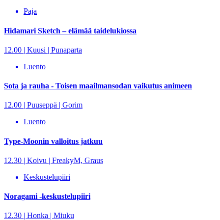
Paja
Hidamari Sketch – elämää taidelukiossa
12.00 | Kuusi | Punaparta
Luento
Sota ja rauha - Toisen maailmansodan vaikutus animeen
12.00 | Puuseppä | Gorim
Luento
Type-Moonin valloitus jatkuu
12.30 | Koivu | FreakyM, Graus
Keskustelupiiri
Noragami -keskustelupiiri
12.30 | Honka | Miuku