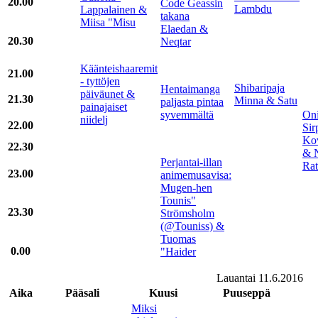
20.00
Code Geassin
Lambdu
Lappalainen &
takana
Miisa "Misu
Elaedan &
20.30
Neqtar
Käänteishaaremit
21.00
- tyttöjen
Shibaripaja
Hentaimanga
päiväunet &
21.30
Minna & Satu
paljasta pintaa
painajaiset
syvemmältä
Oni
niidelj
22.00
Sir
Ko
22.30
& 
Perjantai-illan
Rat
23.00
animemusavisa:
Mugen-hen
Tounis"
23.30
Strömsholm
(@Touniss) &
Tuomas
0.00
"Haider
Lauantai 11.6.2016
Aika
Pääsali
Kuusi
Puuseppä
Miksi