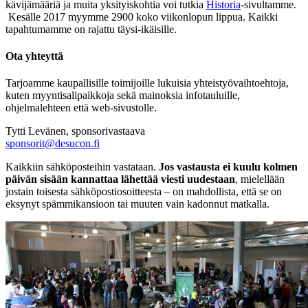
kävijämääriä ja muita yksityiskohtia voi tutkia
Historia
-sivultamme.
Kesälle 2017 myymme 2900 koko viikonlopun lippua. Kaikki
tapahtumamme on rajattu täysi-ikäisille.
Ota yhteyttä
Tarjoamme kaupallisille toimijoille lukuisia yhteistyövaihtoehtoja,
kuten myyntisalipaikkoja sekä mainoksia infotauluille,
ohjelmalehteen että web-sivustolle.
Tytti Levänen, sponsorivastaava
sponsorit@desucon.fi
Kaikkiin sähköposteihin vastataan.
Jos vastausta ei kuulu kolmen
päivän sisään kannattaa lähettää viesti uudestaan
, mielellään
jostain toisesta sähköpostiosoitteesta – on mahdollista, että se on
eksynyt spämmikansioon tai muuten vain kadonnut matkalla.