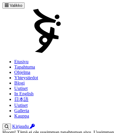
Valikko
Etusivu
Tapahtuma
Ohjelma
Yhteystiedot
Blogi
Uutiset
In English
日本語
Uutiset
Galleria
Kauppa
Kirjaudu
Huom! Tämä ei ole uusimman tapahtuman sivu. Uusimman