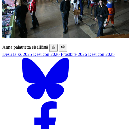
Anna palautetta sisällöstä
👍
👎
DesuTalks 2025
Desucon 2026
Frostbite 2026
Desucon 2025