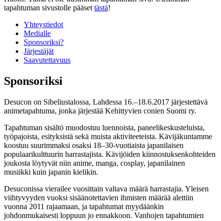
tapahtuman sivustolle pääset
tästä
!
Yhteystiedot
Medialle
Sponsoriksi?
Järjestäjät
Saavutettavuus
Sponsoriksi
Desucon on Sibeliustalossa, Lahdessa 16.–18.6.2017 järjestettävä
animetapahtuma, jonka järjestää Kehittyvien conien Suomi ry.
Tapahtuman sisältö muodostuu luennoista, paneelikeskusteluista,
työpajoista, esityksistä sekä muista aktiviteeteista. Kävijäkuntamme
koostuu suurimmaksi osaksi 18–30-vuotiaista japanilaisen
populaarikulttuurin harrastajista. Kävijöiden kiinnostuksenkohteiden
joukosta löytyvät niin anime, manga, cosplay, japanilainen
musiikki kuin japanin kielikin.
Desuconissa vierailee vuosittain valtava määrä harrastajia. Yleisen
viihtyvyyden vuoksi sisäänotettavien ihmisten määrää alettiin
vuonna 2011 rajaamaan, ja tapahtumat myydäänkin
johdonmukaisesti loppuun jo ennakkoon. Vanhojen tapahtumien