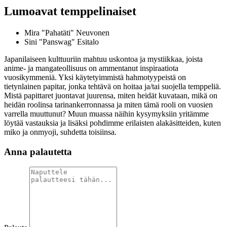
Lumoavat temppelinaiset
Mira "Pahatäti" Neuvonen
Sini "Panswag" Esitalo
Japanilaiseen kulttuuriin mahtuu uskontoa ja mystiikkaa, joista
anime- ja mangateollisuus on ammentanut inspiraatiota
vuosikymmeniä. Yksi käytetyimmistä hahmotyypeistä on
tietynlainen papitar, jonka tehtävä on hoitaa ja/tai suojella temppeliä.
Mistä papittaret juontavat juurensa, miten heidät kuvataan, mikä on
heidän roolinsa tarinankerronnassa ja miten tämä rooli on vuosien
varrella muuttunut? Muun muassa näihin kysymyksiin yritämme
löytää vastauksia ja lisäksi pohdimme erilaisten alakäsitteiden, kuten
miko ja onmyoji, suhdetta toisiinsa.
Anna palautetta