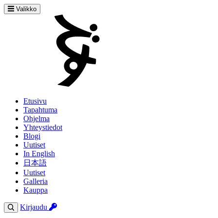
Valikko
Etusivu
Tapahtuma
Ohjelma
Yhteystiedot
Blogi
Uutiset
In English
日本語
Uutiset
Galleria
Kauppa
Kirjaudu