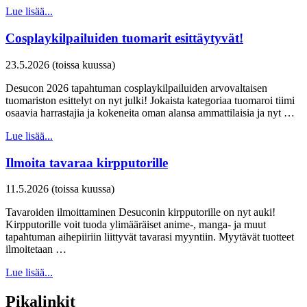
Lue lisää...
Cosplaykilpailuiden tuomarit esittäytyvät!
23.5.2026 (toissa kuussa)
Desucon 2026 tapahtuman cosplaykilpailuiden arvovaltaisen
tuomariston esittelyt on nyt julki! Jokaista kategoriaa tuomaroi tiimi
osaavia harrastajia ja kokeneita oman alansa ammattilaisia ja nyt …
Lue lisää...
Ilmoita tavaraa kirpputorille
11.5.2026 (toissa kuussa)
Tavaroiden ilmoittaminen Desuconin kirpputorille on nyt auki!
Kirpputorille voit tuoda ylimääräiset anime-, manga- ja muut
tapahtuman aihepiiriin liittyvät tavarasi myyntiin. Myytävät tuotteet
ilmoitetaan …
Lue lisää...
Pikalinkit