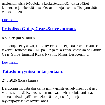
mielenkiintoisia työpajoja ja keskustelupiirejä, joissa pääset
kokemaan ja tekemään itse. Osaan on rajallisen osallistujamäärän
vuoksi kuitenkin …
Lue lisää...
Pelisalissa Guilty Gear -Strive -turnaus
6.6.2026 (toissa kuussa)
Tappelupelien ystävät, kuulolle! Pelisalin legendaariset turnaukset
tekevät Desuconissa 2026 paluun ja tällä kertaa vuorossa on Guilty
Gear -Strive -turnaus! Kuva: Nyymix Missä: Desuconin …
Lue lisää...
Tutustu myyntisalin tarjontaan!
24.5.2026 (toissa kuussa)
Desuconin myyntisalin kartta ja myyjälista esittelyineen ovat nyt
virallisesti julki! Kaipasit sitten mangaa, pehmoleluja, animea,
ammattilaiskäsityöläisten tekemiä koruja tai figuureja,
myyntipöytäsalista löydät lähes …