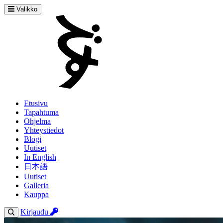
Valikko
Etusivu
Tapahtuma
Ohjelma
Yhteystiedot
Blogi
Uutiset
In English
日本語
Uutiset
Galleria
Kauppa
Kirjaudu