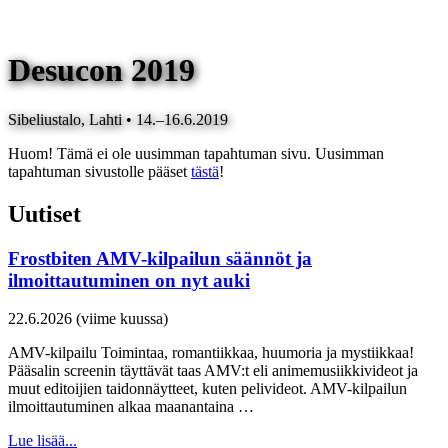
Desucon 2019
Sibeliustalo, Lahti • 14.–16.6.2019
Huom! Tämä ei ole uusimman tapahtuman sivu. Uusimman
tapahtuman sivustolle pääset
tästä
!
Uutiset
Frostbiten AMV-kilpailun säännöt ja
ilmoittautuminen on nyt auki
22.6.2026 (viime kuussa)
AMV-kilpailu Toimintaa, romantiikkaa, huumoria ja mystiikkaa!
Pääsalin screenin täyttävät taas AMV:t eli animemusiikkivideot ja
muut editoijien taidonnäytteet, kuten pelivideot. AMV-kilpailun
ilmoittautuminen alkaa maanantaina …
Lue lisää...