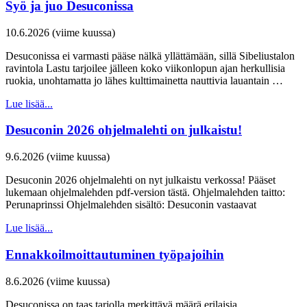
Syö ja juo Desuconissa
10.6.2026 (viime kuussa)
Desuconissa ei varmasti pääse nälkä yllättämään, sillä Sibeliustalon
ravintola Lastu tarjoilee jälleen koko viikonlopun ajan herkullisia
ruokia, unohtamatta jo lähes kulttimainetta nauttivia lauantain …
Lue lisää...
Desuconin 2026 ohjelmalehti on julkaistu!
9.6.2026 (viime kuussa)
Desuconin 2026 ohjelmalehti on nyt julkaistu verkossa! Pääset
lukemaan ohjelmalehden pdf-version tästä. Ohjelmalehden taitto:
Perunaprinssi Ohjelmalehden sisältö: Desuconin vastaavat
Lue lisää...
Ennakkoilmoittautuminen työpajoihin
8.6.2026 (viime kuussa)
Desuconissa on taas tarjolla merkittävä määrä erilaisia