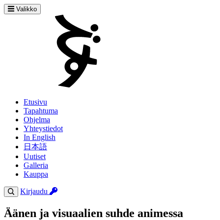
Valikko
Etusivu
Tapahtuma
Ohjelma
Yhteystiedot
In English
日本語
Uutiset
Galleria
Kauppa
Kirjaudu
Äänen ja visuaalien suhde animessa