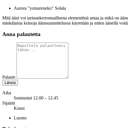
Aurora "yotsureneko" Solala
Mitä ääni voi tarinankerronnallisena elementtinä antaa ja mikä on ää
minkälaisia keinoja äänisuunnittelussa käytetään ja miten äänellä voi
Anna palautetta
Palaute
Lähetä
Aika
Sunnuntai 12.00 – 12.45
Sijainti
Kuusi
Luento