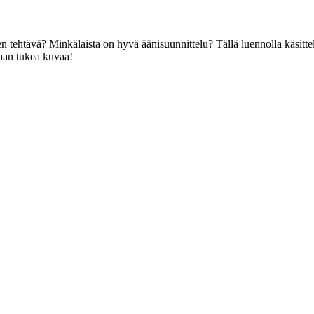
nen tehtävä? Minkälaista on hyvä äänisuunnittelu? Tällä luennolla käs
daan tukea kuvaa!