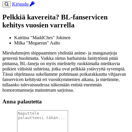
Kirjaudu
Pelkkiä kavereita? BL-fanservicen
kehitys vuosien varrella
Katriina "MaddChes" Jokinen
Milka "Megaeran" Aalto
Mieshahmojen shippaaminen yhdistää anime- ja mangasarjoja
genrestä huolimatta. Vaikka oletus harhaisista fanitytöistä pitää
pintansa, BL-faneja on myös mielistelty ruokkimalla mielikuvia
poikien välisistä suhteista, jotka ovat pelkkää ystävyyttä syvempiä.
Tässä ohjelmassa sukellamme pohtimaan poikarakkautta vihjaavan
fanservicen kehitystä eri vuosikymmenien aikana, ja mietimme,
tullaanko tulevaisuudessa näkemään entistä enemmän
homoromansseja mainstream sarjoissa.
Anna palautetta