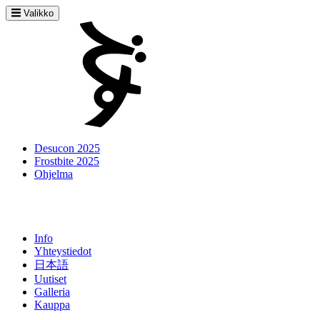
Valikko
Desucon 2025
Frostbite 2025
Ohjelma
Info
Yhteystiedot
日本語
Uutiset
Galleria
Kauppa