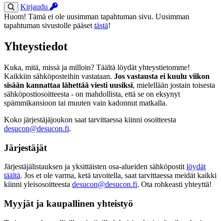
Kirjaudu
Huom! Tämä ei ole uusimman tapahtuman sivu. Uusimman
tapahtuman sivustolle pääset
tästä
!
Yhteystiedot
Kuka, mitä, missä ja milloin? Täältä löydät yhteystietomme!
Kaikkiin sähköposteihin vastataan.
Jos vastausta ei kuulu viikon
sisään kannattaa lähettää viesti uusiksi
, mielellään jostain toisesta
sähköpostiosoitteesta - on mahdollista, että se on eksynyt
spämmikansioon tai muuten vain kadonnut matkalla.
Koko järjestäjäjoukon saat tarvittaessa kiinni osoitteesta
desucon@desucon.fi
.
Järjestäjät
Järjestäjälistauksen ja yksittäisten osa-alueiden sähköpostit
löydät
täältä
. Jos et ole varma, ketä tavoitella, saat tarvittaessa meidät kaikki
kiinni yleisosoitteesta
desucon@desucon.fi
. Ota rohkeasti yhteyttä!
Myyjät ja kaupallinen yhteistyö