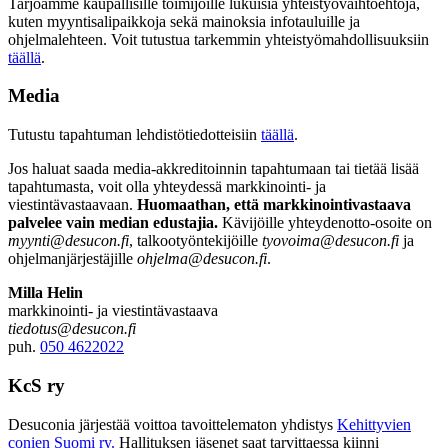
Tarjoamme kaupallisille toimijoille lukuisia yhteistyövaihtoehtoja,
kuten myyntisalipaikkoja sekä mainoksia infotauluille ja
ohjelmalehteen. Voit tutustua tarkemmin yhteistyömahdollisuuksiin
täällä
.
Media
Tutustu tapahtuman lehdistötiedotteisiin
täällä
.
Jos haluat saada media-akkreditoinnin tapahtumaan tai tietää lisää
tapahtumasta, voit olla yhteydessä markkinointi- ja
viestintävastaavaan.
Huomaathan, että markkinointivastaava
palvelee vain median edustajia.
Kävijöille yhteydenotto-osoite on
myynti@desucon.fi
, talkootyöntekijöille
tyovoima@desucon.fi
ja
ohjelmanjärjestäjille
ohjelma@desucon.fi
.
Milla Helin
markkinointi- ja viestintävastaava
tiedotus@desucon.fi
puh.
050 4622022
KcS ry
Desuconia järjestää voittoa tavoittelematon yhdistys
Kehittyvien
conien Suomi ry.
Hallituksen jäsenet saat tarvittaessa kiinni