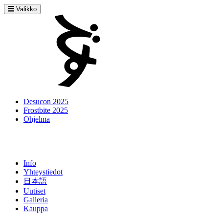
Valikko
Desucon 2025
Frostbite 2025
Ohjelma
Info
Yhteystiedot
日本語
Uutiset
Galleria
Kauppa