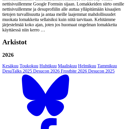
nettisivuillemme Google Formsin sijaan. Lomakkeiden siirto omille
nettisivuillemme ja desuprofiilin alle auttaa ylläpitämään kisaajien
tietojen turvallisuutta ja antaa meille laajemmat mahdollisuudet
muokata lomakkeita sellaisiksi kuin niitä tarvitaan. Kehitämme
järjestelmää koko ajan, joten jos huomaat ongelman lomakkeita
käyttäessä niin kerro …
Arkistot
2026
Kesäkuu
Toukokuu
Huhtikuu
Maaliskuu
Helmikuu
Tammikuu
DesuTalks 2025
Desucon 2026
Frostbite 2026
Desucon 2025