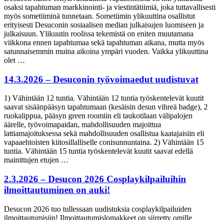
osaksi tapahtuman markkinointi- ja viestintätiimiä, joka tuttavallisesti
myös sometiiminä tunnetaan. Sometiimin ylikuuttina osallistut
erityisesti Desuconin sosiaalisen median julkaisujen luomiseen ja
julkaisuun. Ylikuutin roolissa tekemistä on eniten muutamana
viikkona ennen tapahtumaa sekä tapahtuman aikana, mutta myös
satunnaisemmin muina aikoina ympäri vuoden. Vaikka ylikuuttina
olet …
14.3.2026 – Desuconin työvoimaedut uudistuvat
1) Vähintään 12 tuntia. Vähintään 12 tuntia työskentelevät kuutit
saavat sisäänpääsyn tapahtumaan (kesäisin desun vihreä badge), 2
ruokalippua, pääsyn green roomiin eli taukotilaan välipalojen
äärelle, työvoimapaidan, mahdollisuuden majoittua
lattiamajoituksessa sekä mahdollisuuden osallistua kaatajaisiin eli
vapaaehtoisten kiitosillalliselle conisunnuntaina. 2) Vähintään 15
tuntia. Vähintään 15 tuntia työskentelevät kuutit saavat edellä
mainittujen etujen …
2.3.2026 – Desucon 2026 Cosplaykilpailuihin
ilmoittautuminen on auki!
Desucon 2026 tuo tullessaan uudistuksia cosplaykilpailuiden
ilmoittautumisiin! Ilmoittautumislomakkeet on siirretty omille