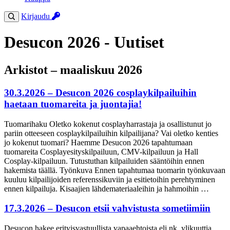
Kirjaudu
Desucon 2026 - Uutiset
Arkistot – maaliskuu 2026
30.3.2026 – Desucon 2026 cosplaykilpailuihin
haetaan tuomareita ja juontajia!
Tuomarihaku Oletko kokenut cosplayharrastaja ja osallistunut jo
pariin otteeseen cosplaykilpailuihin kilpailijana? Vai oletko kenties
jo kokenut tuomari? Haemme Desucon 2026 tapahtumaan
tuomareita Cosplayesityskilpailuun, CMV-kilpailuun ja Hall
Cosplay-kilpailuun. Tutustuthan kilpailuiden sääntöihin ennen
hakemista täällä. Työnkuva Ennen tapahtumaa tuomarin työnkuvaan
kuuluu kilpailijoiden referenssikuviin ja esitietoihin perehtyminen
ennen kilpailuja. Kisaajien lähdemateriaaleihin ja hahmoihin …
17.3.2026 – Desucon etsii vahvistusta sometiimiin
Desucon hakee erityisvastuullista vapaaehtoista eli nk. ylikuuttia