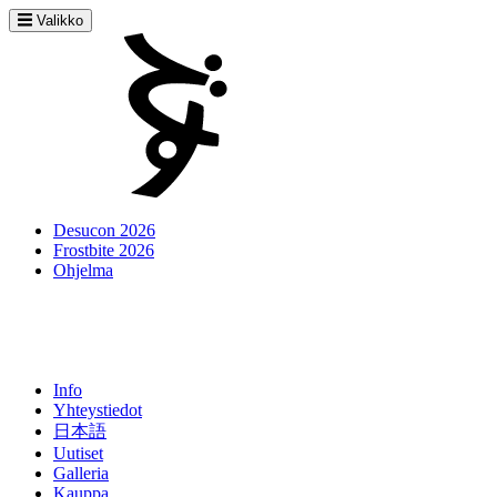
Valikko
Desucon 2026
Frostbite 2026
Ohjelma
Info
Yhteystiedot
日本語
Uutiset
Galleria
Kauppa