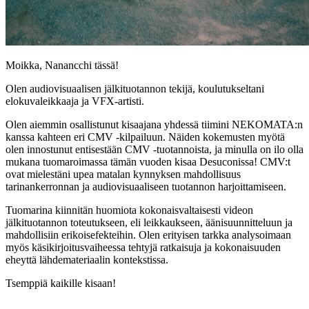
Moikka, Nanancchi tässä!
Olen audiovisuaalisen jälkituotannon tekijä, koulutukseltani
elokuvaleikkaaja ja VFX-artisti.
Olen aiemmin osallistunut kisaajana yhdessä tiimini NEKOMATA:n
kanssa kahteen eri CMV -kilpailuun. Näiden kokemusten myötä
olen innostunut entisestään CMV -tuotannoista, ja minulla on ilo olla
mukana tuomaroimassa tämän vuoden kisaa Desuconissa! CMV:t
ovat mielestäni upea matalan kynnyksen mahdollisuus
tarinankerronnan ja audiovisuaaliseen tuotannon harjoittamiseen.
Tuomarina kiinnitän huomiota kokonaisvaltaisesti videon
jälkituotannon toteutukseen, eli leikkaukseen, äänisuunnitteluun ja
mahdollisiin erikoisefekteihin. Olen erityisen tarkka analysoimaan
myös käsikirjoitusvaiheessa tehtyjä ratkaisuja ja kokonaisuuden
eheyttä lähdemateriaalin kontekstissa.
Tsemppiä kaikille kisaan!