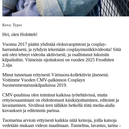
Kuva: Typoi
Hei, olen Hobitteh!
Vuonna 2017 päätin yhdistää elokuvaopintoni ja cosplay-
harrastukseni, ja ryhdyin tekemään cosplaymusiikkivideoita! Siitä
asti olen tehnyt videoita aktiivisesti, ja osallistunut lukuisiin
kilpailuihin. Viimeisin sijoitukseni on vuoden 2025 Frostbiten
2.sija.
Minut tunnetaan erityisesti Värisuora-kollektiivin jäsenenä.
Voitimme Vuoden CMV-palkinnon Cosplayn
Suomenmestaruuskilpailuissa 2019.
CMV-puuhissa olen toiminut kaikissa työtehtävissä, mutta
erityisosaamistani on ehdottomasti käsikirjoittaminen, editointi ja
lavastaminen. Siviilissä teen tälläkin hetkellä töitä media-alalla
kuvauksen ja editoinnin parissa.
Tuomarina arvioin erityisesti kaikkia niitä keinoja, joilla katsoja
vedetään mukaan videon maailmaan. Tunnelma, lavastus, tarina –