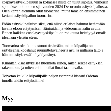
cosplayesityskilpailuun ja kolmessa niistä on tullut sijoitus, viimeisin
sijoitukseni oli toinen sija vuoden 2024 Desuconin esityskilpailussa.
Olen kerran aiemmin ollut tuomarina, mutta tämä on ensimmäinen
kertani esityskilpailun tuomarina.
Pidän esityskilpailuista siksi, että niissä erilaiset hahmot herätetään
lavalla eloon eläytymisen, ääniraidan ja videomateriaalin avulla.
Ennen kaikkea cosplayesityskilpailu on rohkeutta heittäytyä omalla
ideallaan yleisön eteen.
Tuomarina olen kiinnostunut tietämään, miten kilpailija on
esityksensä koostanut suunnitteluvaiheesta asti, ja millaisia taitoja
hän on esityksessään hyödyntänyt.
Kiinnitän kisaesityksissä huomiota siihen, miten selkeä esityksen
rakenne on, ja miten eri tunnetilat ilmaistaan lavalla.
Toivotan kaikille kilpailijoille paljon tsemppiä kisaan! Odotan
innolla teidän esityksiänne!
Myy