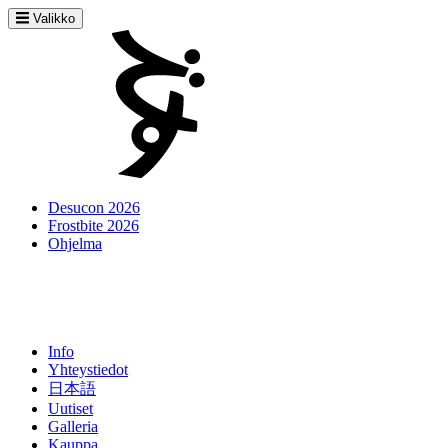
Valikko
Desucon 2026
Frostbite 2026
Ohjelma
Info
Yhteystiedot
日本語
Uutiset
Galleria
Kauppa