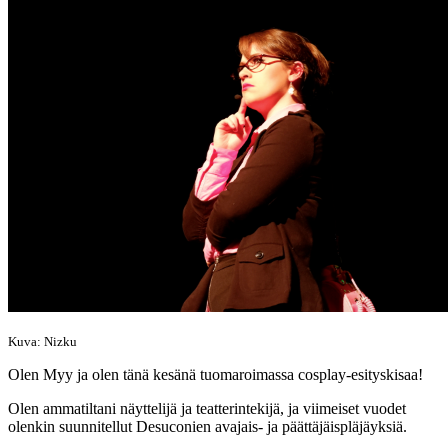
Kuva: Nizku
Olen Myy ja olen tänä kesänä tuomaroimassa cosplay-esityskisaa!
Olen ammatiltani näyttelijä ja teatterintekijä, ja viimeiset vuodet
olenkin suunnitellut Desuconien avajais- ja päättäjäispläjäyksiä.