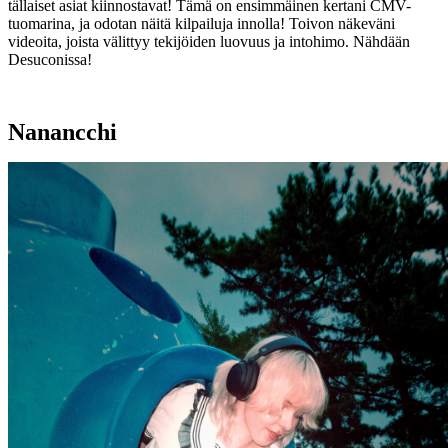
tällaiset asiat kiinnostavat! Tämä on ensimmäinen kertani CMV-
tuomarina, ja odotan näitä kilpailuja innolla! Toivon näkeväni
videoita, joista välittyy tekijöiden luovuus ja intohimo. Nähdään
Desuconissa!
Nanancchi