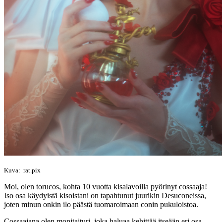
Kuva: rat.pix
Moi, olen torucos, kohta 10 vuotta kisalavoilla pyörinyt cossaaja!
Iso osa käydyistä kisoistani on tapahtunut juurikin Desuconeissa,
joten minun onkin ilo päästä tuomaroimaan conin pukuloistoa.
Cossaajana olen monitaituri, joka haluaa kehittää itseään eri osa-