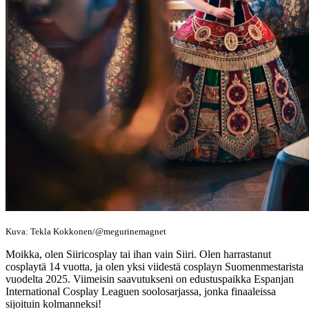
Kuva: Tekla Kokkonen/@megurinemagnet
Moikka, olen Siiricosplay tai ihan vain Siiri. Olen harrastanut
cosplaytä 14 vuotta, ja olen yksi viidestä cosplayn Suomenmestarista
vuodelta 2025. Viimeisin saavutukseni on edustuspaikka Espanjan
International Cosplay Leaguen soolosarjassa, jonka finaaleissa
sijoituin kolmanneksi!