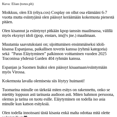
Kuva: Elian (torus.ph)
Moikkuu, olen Eli (eliya.cos) Cosplay on ollut osa elämääni 6-7
vuotta mutta esiintyjänä olen päässyt keräämään kokemusta pienestä
pitäen.
Olen kisannut ja esiintynyt pitkään kpop tanssin maailmassa, välillä
myös eksynyt idoli (jpop, enstars, im@s jne.) maailmaan.
Muutamia saavutuksiani on; sijoittuminen ensimmäiseksi idoli-
kisassa Espanjassa, paikallisen toverin kanssa (ryhmä kategoria)
sekä ”Paras Eläytyminen” palkinnon voittaminen vuoden 2025
Traconissa yhdessä Garden 404 ryhmän kanssa.
Espanjan ja Suomen lisäksi olen päässyt kisaamaan/esiintymään
myös Virossa.
Kokemusta lavalla olemisesta siis löytyy huimasti!
Tuomarina minulle on tärkeää miten esitys on rakennettu, onko se
mietitty loppuun asti tarinasta audioon asti. Miten hahmon persoona,
olemus ja tarina on tuotu esille. Eläytyminen on todella iso asia
minulle kun katson esityksiä.
Olen todella innoissani tästä kisasta enkä malta odottaa mitä olette