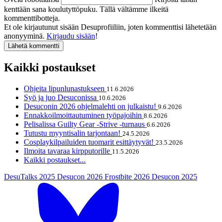
kenttään sana koulutyttöpuku. Tällä vältämme ilkeitä
kommenttibotteja.
Et ole kirjautunut sisään Desuprofiiliin, joten kommenttisi lähetetään
anonyyminä.
Kirjaudu sisään
!
Kaikki postaukset
Ohjeita lipunlunastukseen
11.6.2026
Syö ja juo Desuconissa
10.6.2026
Desuconin 2026 ohjelmalehti on julkaistu!
9.6.2026
Ennakkoilmoittautuminen työpajoihin
8.6.2026
Pelisalissa Guilty Gear -Strive -turnaus
6.6.2026
Tutustu myyntisalin tarjontaan!
24.5.2026
Cosplaykilpailuiden tuomarit esittäytyvät!
23.5.2026
Ilmoita tavaraa kirpputorille
11.5.2026
Kaikki postaukset...
DesuTalks 2025
Desucon 2026
Frostbite 2026
Desucon 2025