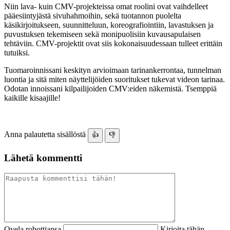
Niin lava- kuin CMV-projekteissa omat roolini ovat vaihdelleet
pääesiintyjästä sivuhahmoihin, sekä tuotannon puolelta
käsikirjoitukseen, suunnitteluun, koreografiointiin, lavastuksen ja
puvustuksen tekemiseen sekä monipuolisiin kuvausapulaisen
tehtäviin. CMV-projektit ovat siis kokonaisuudessaan tulleet erittäin
tutuiksi.
Tuomaroinnissani keskityn arvioimaan tarinankerrontaa, tunnelman
luontia ja sitä miten näyttelijöiden suoritukset tukevat videon tarinaa.
Odotan innoissani kilpailijoiden CMV:eiden näkemistä. Tsemppiä
kaikille kisaajille!
Anna palautetta sisällöstä
👍
👎
Lähetä kommentti
Ovela robottiansa
Kirjoita tähän