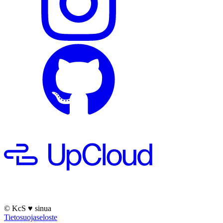
© KcS
♥
sinua
Tietosuojaseloste