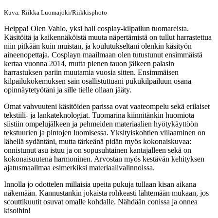
Kuva: Riikka Luomajoki/Riikkisphoto
Heippa! Olen Vahlo, yksi hall cosplay-kilpailun tuomareista.
Käsitöitä ja kaikennäköistä muuta näpertämistä on tullut harrastettua
niin pitkään kuin muistan, ja koulutukseltani olenkin käsityön
aineenopettaja. Cosplayn maailmaan olen tutustunut ensimmäistä
kertaa vuonna 2014, mutta pienen tauon jälkeen palasin
harrastuksen pariin muutamia vuosia sitten. Ensimmäisen
kilpailukokemuksen sain osallistuttuani pukukilpailuun osana
opinnäytetyötäni ja sille tielle ollaan jääty.
Omat vahvuuteni käsitöiden parissa ovat vaateompelu sekä erilaiset
tekstiili- ja lankateknologiat. Tuomarina kiinnitänkin huomiota
siistiin ompelujälkeen ja pehmeiden materiaalien hyötykäyttöön
tekstuurien ja pintojen luomisessa. Yksityiskohtien viilaaminen on
lähellä sydäntäni, mutta tärkeänä pidän myös kokonaiskuvaa:
onnistunut asu istuu ja on sopusuhtainen kantajalleen sekä on
kokonaisuutena harmoninen. Arvostan myös kestävän kehityksen
ajatusmaailmaa esimerkiksi materiaalivalinnoissa.
Innolla jo odottelen millaisia upeita pukuja tullaan kisan aikana
näkemään. Kannustankin jokaista rohkeasti lähtemään mukaan, jos
scouttikuutit osuvat omalle kohdalle. Nähdään conissa ja onnea
kisoihin!