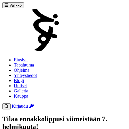
Valikko
Etusivu
Tapahtuma
Ohjelma
Yhteystiedot
Blogi
Uutiset
Galleria
Kauppa
Kirjaudu
Tilaa ennakkolippusi viimeistään 7.
helmikuuta!