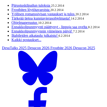
Piirustuskilpailun tuloksia
25.2.2014
Frostbiten löytötavaroista
20.2.2014
Yöllisen romanssivisan vastaukset ja tulos
20.2.2014
Tärkeää tietoa kunniavierasohjelmasta!
14.2.2014
Ohjelmaperuutus
10.2.2014
Ennakkolipunmyynti päättynyt - lippuja saa ovelta
8.2.2014
Ennakkolipunmyynnin viimeinen päivä!
7.2.2014
Iltabileiden aikataulu julkaistu!
6.2.2014
Kaikki postaukset...
DesuTalks 2025
Desucon 2026
Frostbite 2026
Desucon 2025