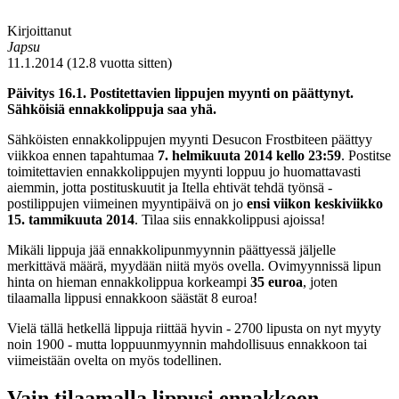
Kirjoittanut
Japsu
11.1.2014 (12.8 vuotta sitten)
Päivitys 16.1. Postitettavien lippujen myynti on päättynyt.
Sähköisiä ennakkolippuja saa yhä.
Sähköisten ennakkolippujen myynti Desucon Frostbiteen päättyy
viikkoa ennen tapahtumaa
7. helmikuuta 2014 kello 23:59
. Postitse
toimitettavien ennakkolippujen myynti loppuu jo huomattavasti
aiemmin, jotta postituskuutit ja Itella ehtivät tehdä työnsä -
postilippujen viimeinen myyntipäivä on jo
ensi viikon keskiviikko
15. tammikuuta 2014
. Tilaa siis ennakkolippusi ajoissa!
Mikäli lippuja jää ennakkolipunmyynnin päättyessä jäljelle
merkittävä määrä, myydään niitä myös ovella. Ovimyynnissä lipun
hinta on hieman ennakkolippua korkeampi
35 euroa
, joten
tilaamalla lippusi ennakkoon säästät 8 euroa!
Vielä tällä hetkellä lippuja riittää hyvin - 2700 lipusta on nyt myyty
noin 1900 - mutta loppuunmyynnin mahdollisuus ennakkoon tai
viimeistään ovelta on myös todellinen.
Vain tilaamalla lippusi ennakkoon