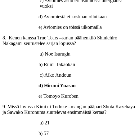
c) Aviomies asuu eri asunnossa allergiansa
vuoksi
d) Aviomiestä ei koskaan ollutkaan
e) Aviomies on töissä ulkomailla
8. Kenen kanssa True Tears –sarjan päähenkilö Shinichiro
Nakagami seurustelee sarjan lopussa?
a) Noe Isurugin
b) Rumi Takaokan
c) Aiko Andoun
d) Hiromi Yuasan
e) Tomoyo Kuroben
9. Missä luvussa Kimi ni Todoke –mangan pääpari Shota Kazehaya
ja Sawako Kuronuma suutelevat ensimmäistä kertaa?
a) 21
b) 57