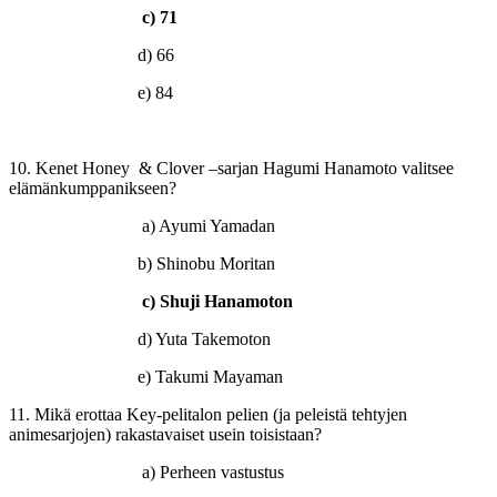
c) 71
d) 66
e) 84
10. Kenet Honey & Clover –sarjan Hagumi Hanamoto valitsee
elämänkumppanikseen?
a) Ayumi Yamadan
b) Shinobu Moritan
c) Shuji Hanamoton
d) Yuta Takemoton
e) Takumi Mayaman
11. Mikä erottaa Key-pelitalon pelien (ja peleistä tehtyjen
animesarjojen) rakastavaiset usein toisistaan?
a) Perheen vastustus