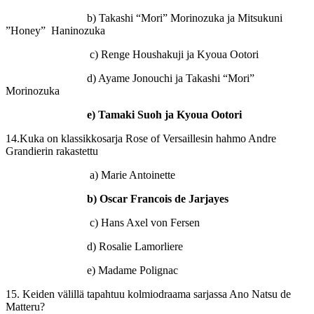
b) Takashi “Mori” Morinozuka ja Mitsukuni
”Honey” Haninozuka
c) Renge Houshakuji ja Kyoua Ootori
d) Ayame Jonouchi ja Takashi “Mori”
Morinozuka
e) Tamaki Suoh ja Kyoua Ootori
14.Kuka on klassikkosarja Rose of Versaillesin hahmo Andre
Grandierin rakastettu
a) Marie Antoinette
b) Oscar Francois de Jarjayes
c) Hans Axel von Fersen
d) Rosalie Lamorliere
e) Madame Polignac
15. Keiden välillä tapahtuu kolmiodraama sarjassa Ano Natsu de
Matteru?