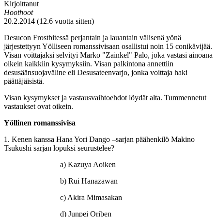
Kirjoittanut
Hoothoot
20.2.2014 (12.6 vuotta sitten)
Desucon Frostbitessä perjantain ja lauantain välisenä yönä
järjestettyyn Yölliseen romanssivisaan osallistui noin 15 conikävijää.
Visan voittajaksi selvityi Marko "Zainkel" Palo, joka vastasi ainoana
oikein kaikkiin kysymyksiin. Visan palkintona annettiin
desusäänsuojaväline eli Desusateenvarjo, jonka voittaja haki
päättäjäisistä.
Visan kysymykset ja vastausvaihtoehdot löydät alta. Tummennetut
vastaukset ovat oikein.
Yöllinen romanssivisa
1. Kenen kanssa Hana Yori Dango –sarjan päähenkilö Makino
Tsukushi sarjan lopuksi seurustelee?
a) Kazuya Aoiken
b) Rui Hanazawan
c) Akira Mimasakan
d) Junpei Oriben