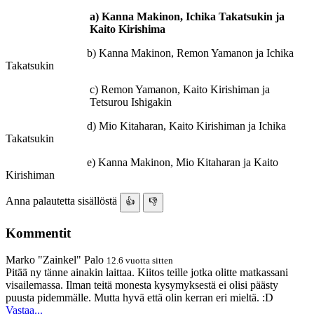
a) Kanna Makinon, Ichika Takatsukin ja
Kaito Kirishima
b) Kanna Makinon, Remon Yamanon ja Ichika
Takatsukin
c) Remon Yamanon, Kaito Kirishiman ja
Tetsurou Ishigakin
d) Mio Kitaharan, Kaito Kirishiman ja Ichika
Takatsukin
e) Kanna Makinon, Mio Kitaharan ja Kaito
Kirishiman
Anna palautetta sisällöstä
👍
👎
Kommentit
Marko "Zainkel" Palo
12.6 vuotta sitten
Pitää ny tänne ainakin laittaa. Kiitos teille jotka olitte matkassani
visailemassa. Ilman teitä monesta kysymyksestä ei olisi päästy
puusta pidemmälle. Mutta hyvä että olin kerran eri mieltä. :D
Vastaa...