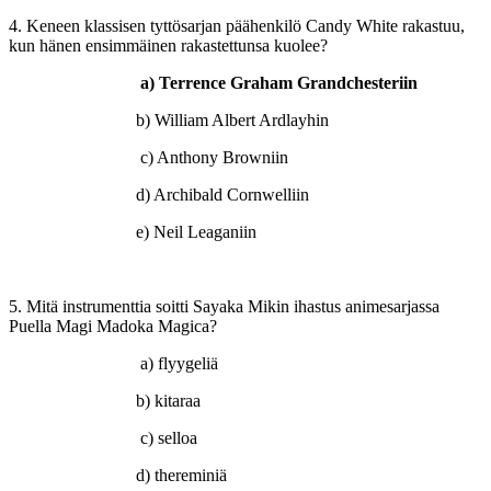
4. Keneen klassisen tyttösarjan päähenkilö Candy White rakastuu,
kun hänen ensimmäinen rakastettunsa kuolee?
a)
Terrence Graham Grandchesteriin
b) William Albert Ardlayhin
c) Anthony Browniin
d) Archibald Cornwelliin
e) Neil Leaganiin
5. Mitä instrumenttia soitti Sayaka Mikin ihastus animesarjassa
Puella Magi Madoka Magica?
a) flyygeliä
b) kitaraa
c) selloa
d) thereminiä