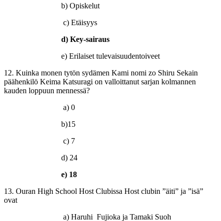
b) Opiskelut
c) Etäisyys
d) Key-sairaus
e) Erilaiset tulevaisuudentoiveet
12. Kuinka monen tytön sydämen Kami nomi zo Shiru Sekain
päähenkilö Keima Katsuragi on valloittanut sarjan kolmannen
kauden loppuun mennessä?
a) 0
b)15
c) 7
d) 24
e) 18
13. Ouran High School Host Clubissa Host clubin ”äiti” ja ”isä”
ovat
a) Haruhi Fujioka ja Tamaki Suoh