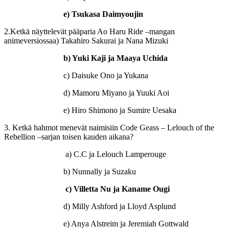
e) Tsukasa Daimyoujin
2.Ketkä näyttelevät pääparia Ao Haru Ride –mangan
animeversiossaa) Takahiro Sakurai ja Nana Mizuki
b) Yuki Kaji ja Maaya Uchida
c) Daisuke Ono ja Yukana
d) Mamoru Miyano ja Yuuki Aoi
e) Hiro Shimono ja Sumire Uesaka
3. Ketkä hahmot menevät naimisiin Code Geass – Lelouch of the
Rebellion –sarjan toisen kauden aikana?
a) C.C ja Lelouch Lamperouge
b) Nunnally ja Suzaku
c) Villetta Nu ja Kaname Ougi
d) Milly Ashford ja Lloyd Asplund
e) Anya Alstreim ja Jeremiah Gottwald