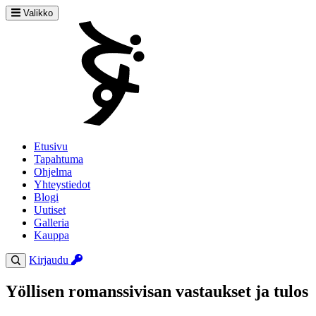
Valikko
Etusivu
Tapahtuma
Ohjelma
Yhteystiedot
Blogi
Uutiset
Galleria
Kauppa
Kirjaudu
Yöllisen romanssivisan vastaukset ja tulos