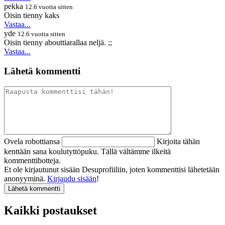
pekka
12.6 vuotta sitten
Oisin tienny kaks
Vastaa...
yde
12.6 vuotta sitten
Oisin tienny abouttiarallaa neljä. ;;
Vastaa...
Lähetä kommentti
Ovela robottiansa
Kirjoita tähän
kenttään sana koulutyttöpuku. Tällä vältämme ilkeitä
kommenttibotteja.
Et ole kirjautunut sisään Desuprofiiliin, joten kommenttisi lähetetään
anonyyminä.
Kirjaudu sisään
!
Kaikki postaukset