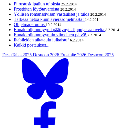
Piirustuskilpailun tuloksia
25.2.2014
Frostbiten löytötavaroista
20.2.2014
Yöllisen romanssivisan vastaukset ja tulos
20.2.2014
Tärkeää tietoa kunniavierasohjelmasta!
14.2.2014
Ohjelmaperuutus
10.2.2014
Ennakkolipunmyynti päättynyt - lippuja saa ovelta
8.2.2014
Ennakkolipunmyynnin viimeinen päivä!
7.2.2014
Iltabileiden aikataulu julkaistu!
6.2.2014
Kaikki postaukset...
DesuTalks 2025
Desucon 2026
Frostbite 2026
Desucon 2025