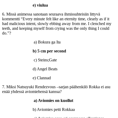
e) viulua
6. Missä animessa sanotaan seuraava ihmissuhteisiin littyvä
kommentti “Every minute felt like an eternity time, clearly as if it
had malicious intent, slowly ebbing away from me. I clenched my
teeth, and keeping myself from crying was the only thing I could
do.”?
a) Bokura ga Ita
b) 5 cm per second
c) Steins;Gate
d) Angel Beats
e) Clannad
7. Miksi Natsuyuki Rendezvous –sarjan päähenkilö Rokka ei asu
enää yhdessä aviomiehensä kanssa?
a) Aviomies on kuollut
b) Aviomies petti Rokkaa