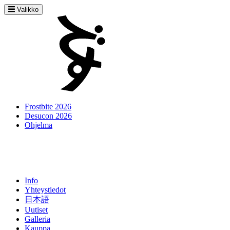
Valikko
Frostbite 2026
Desucon 2026
Ohjelma
Info
Yhteystiedot
日本語
Uutiset
Galleria
Kauppa