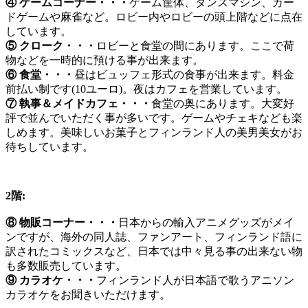
④ ゲームコーナー・・・
ゲーム筐体、ダンスマシン、カー
ドゲームや麻雀など。ロビー内やロビーの頭上階などに点在
しています。
⑤ クローク・・・
ロビーと食堂の間にあります。ここで荷
物などを一時的に預ける事が出来ます。
⑥ 食堂・・・
昼はビュッフェ形式の食事が出来ます。料金
前払い制です(10ユーロ)。夜はカフェを営業しています。
⑦ 執事＆メイドカフェ・・・
食堂の奥にあります。大変好
評で並んでいただく事が多いです。ゲームやチェキなども楽
しめます。美味しいお菓子とフィンランド人の美男美女がお
待ちしています。
2階:
⑧ 物販コーナー・・・
日本からの輸入アニメグッズがメイ
ンですが、海外の同人誌、ファンアート、フィンランド語に
訳されたコミックスなど、日本では中々見る事の出来ない物
も多数販売しています。
⑨ カラオケ・・・
フィンランド人が日本語で歌うアニソン
カラオケをお聞きいただけます。