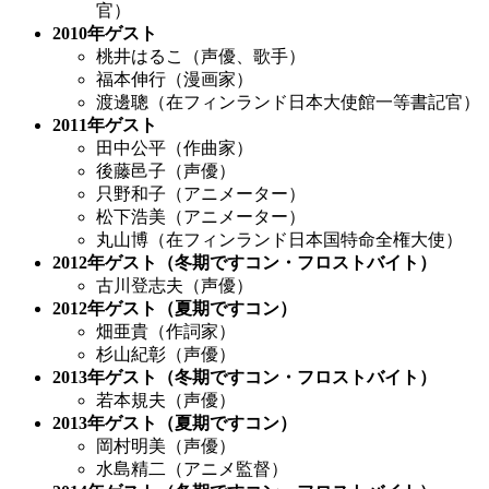
官）
2010
年ゲスト
桃井はるこ（声優、歌手）
福本伸行（漫画家）
渡邊聰（在フィンランド日本大使館一等書記官）
2011
年ゲスト
田中公平（作曲家）
後藤邑子（声優）
只野和子（アニメーター）
松下浩美（アニメーター）
丸山博（在フィンランド日本国特命全権大使）
2012
年ゲスト（冬期ですコン・フロストバイト）
古川登志夫（声優）
2012
年ゲスト（夏期ですコン）
畑亜貴（作詞家）
杉山紀彰（声優）
2013
年ゲスト（冬期ですコン・フロストバイト）
若本規夫（声優）
2013
年ゲスト（夏期ですコン）
岡村明美（声優）
水島精二（アニメ監督）