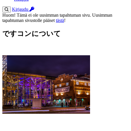
Kirjaudu
Huom! Tämä ei ole uusimman tapahtuman sivu. Uusimman
tapahtuman sivustolle pääset
tästä
!
ですコンについて