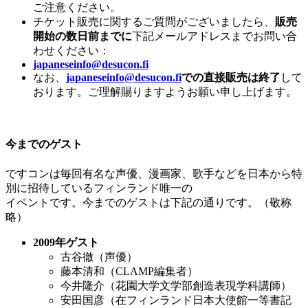
ご注意ください。
チケット販売に関するご質問がございましたら、
販売
開始の数日前までに
下記メールアドレスまでお問い合
わせください：
japaneseinfo@desucon.fi
なお、
japaneseinfo@desucon.fi
での直接販売は終了
して
おります。ご理解賜りますようお願い申し上げます。
今までのゲスト
ですコンは毎回有名な声優、漫画家、歌手などを日本から特
別に招待しているフィンランド唯一の
イベントです。今までのゲストは下記の通りです。（敬称
略）
2009
年ゲスト
古谷徹（声優）
藤本清和（CLAMP編集者）
今井隆介（花園大学文学部創造表現学科講師）
安田国彦（在フィンランド日本大使館一等書記