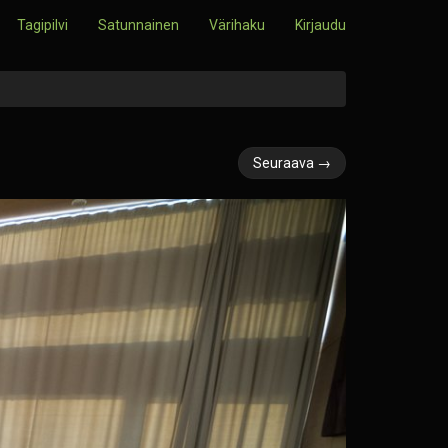
Tagipilvi
Satunnainen
Värihaku
Kirjaudu
Seuraava →