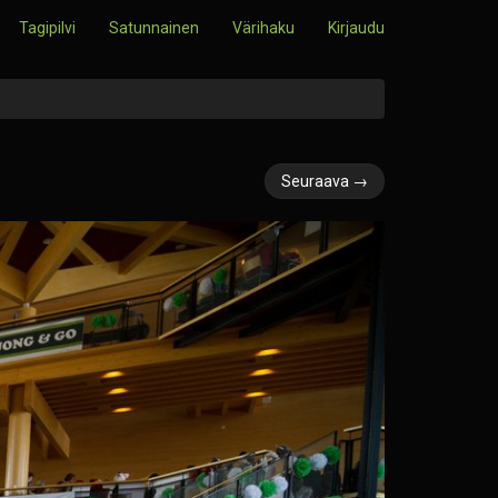
Tagipilvi
Satunnainen
Värihaku
Kirjaudu
Seuraava →