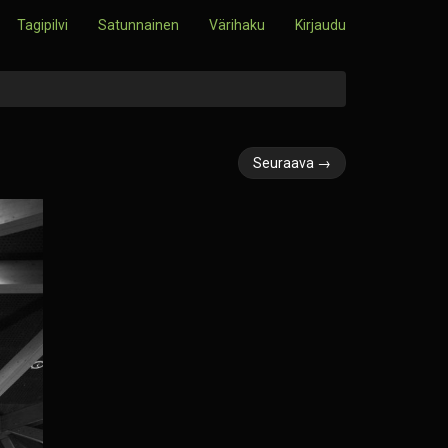
Tagipilvi
Satunnainen
Värihaku
Kirjaudu
Seuraava →