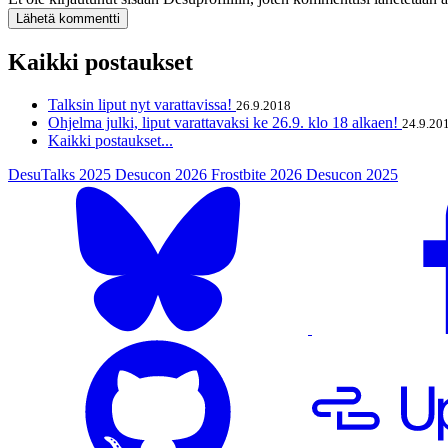
Kaikki postaukset
Talksin liput nyt varattavissa!
26.9.2018
Ohjelma julki, liput varattavaksi ke 26.9. klo 18 alkaen!
24.9.20
Kaikki postaukset...
DesuTalks 2025
Desucon 2026
Frostbite 2026
Desucon 2025