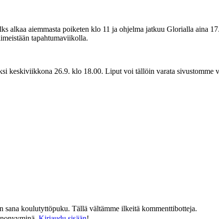
ks alkaa aiemmasta poiketen klo 11 ja ohjelma jatkuu Glorialla aina 17.3
viimeistään tapahtumaviikolla.
ksi keskiviikkona 26.9. klo 18.00. Liput voi tällöin varata sivustomme v
än sana koulutyttöpuku. Tällä vältämme ilkeitä kommenttibotteja.
n anonyyminä.
Kirjaudu sisään
!