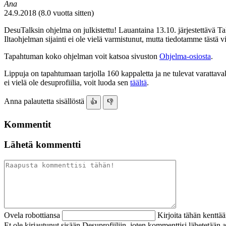
Ana
24.9.2018 (8.0 vuotta sitten)
DesuTalksin ohjelma on julkistettu! Lauantaina 13.10. järjestettävä Tal
Iltaohjelman sijainti ei ole vielä varmistunut, mutta tiedotamme tästä 
Tapahtuman koko ohjelman voit katsoa sivuston
Ohjelma-osiosta
.
Lippuja on tapahtumaan tarjolla 160 kappaletta ja ne tulevat varattava
ei vielä ole desuprofiilia, voit luoda sen
täältä
.
Anna palautetta sisällöstä
👍
👎
Kommentit
Lähetä kommentti
Ovela robottiansa
Kirjoita tähän kenttä
Et ole kirjautunut sisään Desuprofiiliin, joten kommenttisi lähetetää