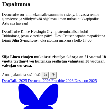
Tapahtuma
Desucruise on animekansalle suunnattu risteily. Luvassa rentoa
ajanviettoa ja viihdyttävää ohjelmaa ilman turhaa tiukkapipoilua.
Astu siis laivaan!
DesuCruise lähtee Helsingin Olympiaterminaalista kohti
Tukholmaa, jossa vietetään päivä. DesuCruisen tapahtumapaikkana
toimii
Silja Symphony,
joka aloittaa matkansa kello 17.00.
Silja Linen ehtojen mukaisesti risteilyn ikäraja on 21 vuotta! 18
vuotta täyttänyt voi kuitenkin osallistua vähintään 30 vuotiaan
valvojan seurassa.
Anna palautetta sisällöstä
👍
👎
DesuTalks 2025
Desucon 2026
Frostbite 2026
Desucon 2025