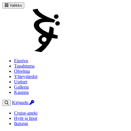
Valikko
Etusivu
Tapahtuma
Ohjelma
Yhteystiedot
Uutiset
Galleria
Kauppa
Kirjaudu
Cruise-aneki
Hytit ja liput
Ikärajat