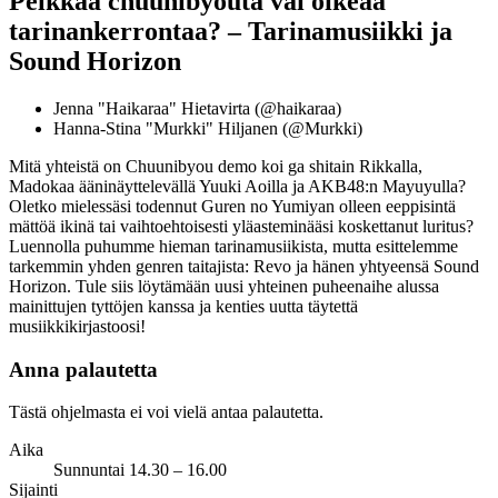
Pelkkää chuunibyouta vai oikeaa
tarinankerrontaa? – Tarinamusiikki ja
Sound Horizon
Jenna "Haikaraa" Hietavirta (@haikaraa)
Hanna-Stina "Murkki" Hiljanen (@Murkki)
Mitä yhteistä on Chuunibyou demo koi ga shitain Rikkalla,
Madokaa ääninäyttelevällä Yuuki Aoilla ja AKB48:n Mayuyulla?
Oletko mielessäsi todennut Guren no Yumiyan olleen eeppisintä
mättöä ikinä tai vaihtoehtoisesti yläasteminääsi koskettanut luritus?
Luennolla puhumme hieman tarinamusiikista, mutta esittelemme
tarkemmin yhden genren taitajista: Revo ja hänen yhtyeensä Sound
Horizon. Tule siis löytämään uusi yhteinen puheenaihe alussa
mainittujen tyttöjen kanssa ja kenties uutta täytettä
musiikkikirjastoosi!
Anna palautetta
Tästä ohjelmasta ei voi vielä antaa palautetta.
Aika
Sunnuntai 14.30 – 16.00
Sijainti