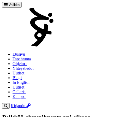
Valikko
Etusivu
Tapahtuma
Ohjelma
Yhteystiedot
Uutiset
Blogi
In English
Uutiset
Galleria
Kauppa
Kirjaudu