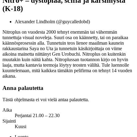
Nitro+ – dystopiaa, scifiä ja kärsimystä
(K-18)
Alexander Lindholm (@guycalledobd)
Nitroplus on vuodesta 2000 tehnyt enemmän tai vähemmän
tunnettuja visual noveleja. Suuri osa on käännetty, tai on paraikaa
käännösprosessin alla. Tunnetuin teos lienee maailman kaunein
rakkaustarina Saya no Uta ja tunnetuin käsikirjoittaja on viime
aikoina mainetta niittänyt Gen Urobuchi. Nitroplus on kuitenkin
muutakin kuin näitä kahta. Nitroplussan tuotannon kirjo on hyvin
laaja, mutta kantavia teemoja löytyy teosten väliltä. Tule luennolle
kuuntelemaan, mitä kaikkea tämäkin pelifirma on tehnyt 14 vuoden
aikana.
Anna palautetta
Tästä ohjelmasta ei voi vielä antaa palautetta.
Aika
Perjantai 21.00 – 22.30
Sijainti
Kuusi
Luento