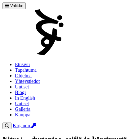
Valikko
Etusivu
Tapahtuma
Ohjelma
Yhteystiedot
Uutiset
Blogi
In English
Uutiset
Galleria
Kauppa
Kirjaudu