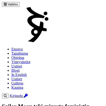
Valikko
Etusivu
Tapahtuma
Ohjelma
Yhteystiedot
Uutiset
Blogi
In English
Uutiset
Galleria
Kauppa
Kirjaudu