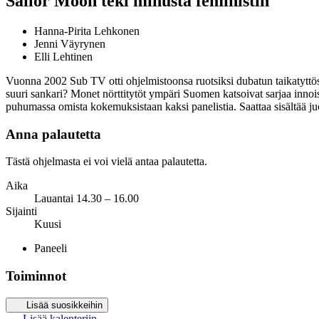
Sailor Moon teki minusta feministin
Hanna-Pirita Lehkonen
Jenni Väyrynen
Elli Lehtinen
Vuonna 2002 Sub TV otti ohjelmistoonsa ruotsiksi dubatun taikatyttös
suuri sankari? Monet nörttitytöt ympäri Suomen katsoivat sarjaa innois
puhumassa omista kokemuksistaan kaksi panelistia. Saattaa sisältää ju
Anna palautetta
Tästä ohjelmasta ei voi vielä antaa palautetta.
Aika
Lauantai 14.30 – 16.00
Sijainti
Kuusi
Paneeli
Toiminnot
Lisää suosikkeihin
Lisää kalenteriin