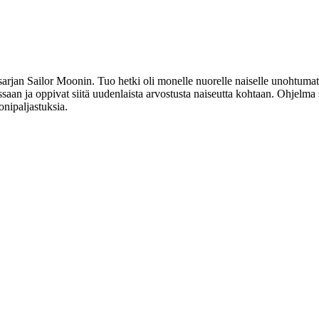
arjan Sailor Moonin. Tuo hetki oli monelle nuorelle naiselle unohtumato
saan ja oppivat siitä uudenlaista arvostusta naiseutta kohtaan. Ohjelma
onipaljastuksia.