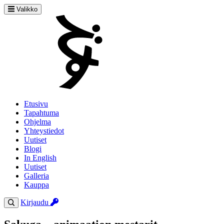
Valikko
Etusivu
Tapahtuma
Ohjelma
Yhteystiedot
Uutiset
Blogi
In English
Uutiset
Galleria
Kauppa
Kirjaudu