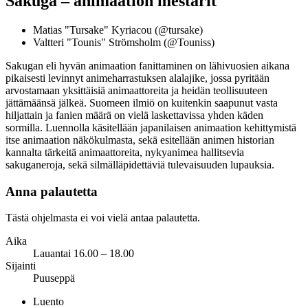
Sakuga – animaation mestarit
Matias "Tursake" Kyriacou (@tursake)
Valtteri "Tounis" Strömsholm (@Touniss)
Sakugan eli hyvän animaation fanittaminen on lähivuosien aikana
pikaisesti levinnyt animeharrastuksen alalajike, jossa pyritään
arvostamaan yksittäisiä animaattoreita ja heidän teollisuuteen
jättämäänsä jälkeä. Suomeen ilmiö on kuitenkin saapunut vasta
hiljattain ja fanien määrä on vielä laskettavissa yhden käden
sormilla. Luennolla käsitellään japanilaisen animaation kehittymistä
itse animaation näkökulmasta, sekä esitellään animen historian
kannalta tärkeitä animaattoreita, nykyanimea hallitsevia
sakuganeroja, sekä silmälläpidettäviä tulevaisuuden lupauksia.
Anna palautetta
Tästä ohjelmasta ei voi vielä antaa palautetta.
Aika
Lauantai 16.00 – 18.00
Sijainti
Puuseppä
Luento