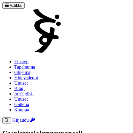
Valikko
Etusivu
Tapahtuma
Ohjelma
Yhteystiedot
Uutiset
Blogi
In English
Uutiset
Galleria
Kauppa
Kirjaudu