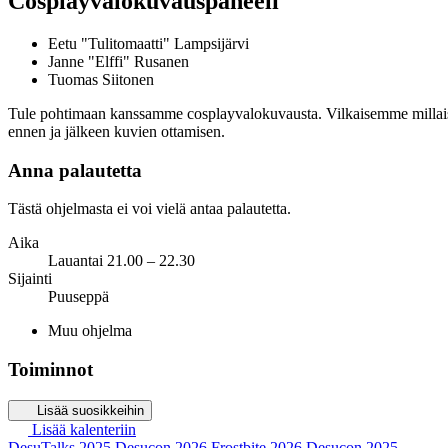
Cosplayvalokuvauspaneeli
Eetu "Tulitomaatti" Lampsijärvi
Janne "Elffi" Rusanen
Tuomas Siitonen
Tule pohtimaan kanssamme cosplayvalokuvausta. Vilkaisemme millaisi
ennen ja jälkeen kuvien ottamis
en.
Anna palautetta
Tästä ohjelmasta ei voi vielä antaa palautetta.
Aika
Lauantai 21.00 – 22.30
Sijainti
Puuseppä
Muu ohjelma
Toiminnot
Lisää suosikkeihin
Lisää kalenteriin
DesuTalks 2025
Desucon 2026
Frostbite 2026
Desucon 2025