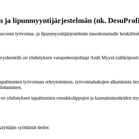
ja lipunmyyntijärjestelmän (nk. DesuProfiil
uconin työvoima- ja lipunmyyntijärjestelmän muodostamalle henkilöreki
yhteyshenkilö on yhdistyksen varapuheenjohtaja Antti Myyrä (sähköposti
tapahtumien työvoiman rekrytoiminen, työvoimahakujen alkamisista tiedo
edottaminen.
us on yhdistyksen tapahtumien ennakkolippujen ja kannatustuotteiden myy
käyttäjän syöttämät tiedot: