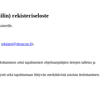
in) rekisteriseloste
sterille.
:
rekisteri@desucon.fi
).
ittaminen sekä tapahtumien ohjelmanpitäjien tietojen talletus ja
nti sekä tapahtumaan liittyvän merkittävistä asioista tiedottaminen.