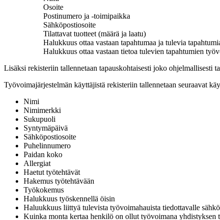
Osoite
Postinumero ja -toimipaikka
Sähköpostiosoite
Tilattavat tuotteet (määrä ja laatu)
Halukkuus ottaa vastaan tapahtumaa ja tulevia tapahtumia
Halukkuus ottaa vastaan tietoa tulevien tapahtumien ty
Lisäksi rekisteriin tallennetaan tapauskohtaisesti joko ohjelmallisesti ta
Työvoimajärjestelmän käyttäjistä rekisteriin tallennetaan seuraavat käy
Nimi
Nimimerkki
Sukupuoli
Syntymäpäivä
Sähköpostiosoite
Puhelinnumero
Paidan koko
Allergiat
Haetut työtehtävät
Hakemus työtehtävään
Työkokemus
Halukkuus työskennellä öisin
Haluukkuus liittyä tulevista työvoimahauista tiedottavalle sähköp
Kuinka monta kertaa henkilö on ollut työvoimana yhdistyksen 