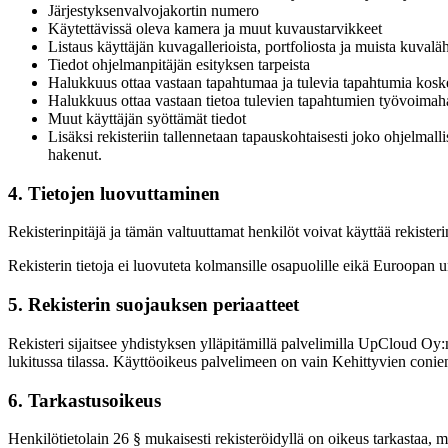
Järjestyksenvalvojakortin numero
Käytettävissä oleva kamera ja muut kuvaustarvikkeet
Listaus käyttäjän kuvagallerioista, portfoliosta ja muista kuvaläh
Tiedot ohjelmanpitäjän esityksen tarpeista
Halukkuus ottaa vastaan tapahtumaa ja tulevia tapahtumia koske
Halukkuus ottaa vastaan tietoa tulevien tapahtumien työvoima
Muut käyttäjän syöttämät tiedot
Lisäksi rekisteriin tallennetaan tapauskohtaisesti joko ohjelmal
hakenut.
4. Tietojen luovuttaminen
Rekisterinpitäjä ja tämän valtuuttamat henkilöt voivat käyttää rekiste
Rekisterin tietoja ei luovuteta kolmansille osapuolille eikä Euroopan 
5. Rekisterin suojauksen periaatteet
Rekisteri sijaitsee yhdistyksen ylläpitämillä palvelimilla UpCloud Oy:n
lukitussa tilassa. Käyttöoikeus palvelimeen on vain Kehittyvien conien
6. Tarkastusoikeus
Henkilötietolain 26 § mukaisesti rekisteröidyllä on oikeus tarkastaa, mit