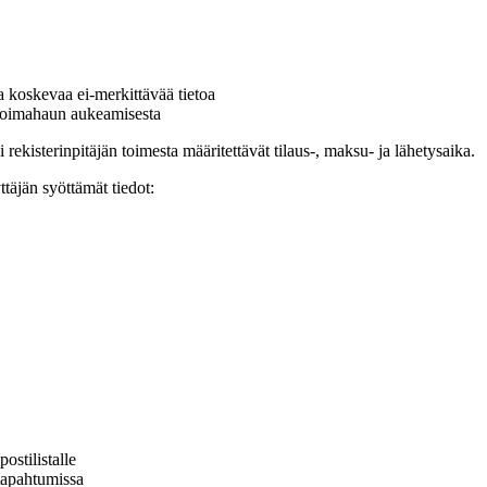
 koskevaa ei-merkittävää tietoa
övoimahaun aukeamisesta
i rekisterinpitäjän toimesta määritettävät tilaus-, maksu- ja lähetysaika.
ttäjän syöttämät tiedot:
ostilistalle
tapahtumissa