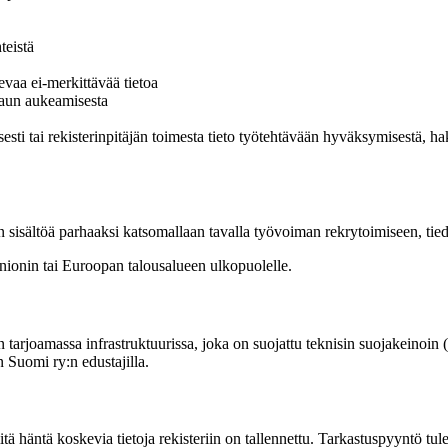
teistä
vaa ei-merkittävää tietoa
haun aukeamisesta
lisesti tai rekisterinpitäjän toimesta tieto työtehtävään hyväksymisestä,
rin sisältöä parhaaksi katsomallaan tavalla työvoiman rekrytoimiseen, ti
unionin tai Euroopan talousalueen ulkopuolelle.
 tarjoamassa infrastruktuurissa, joka on suojattu teknisin suojakeinoin (
 Suomi ry:n edustajilla.
ä häntä koskevia tietoja rekisteriin on tallennettu. Tarkastuspyyntö tulee t