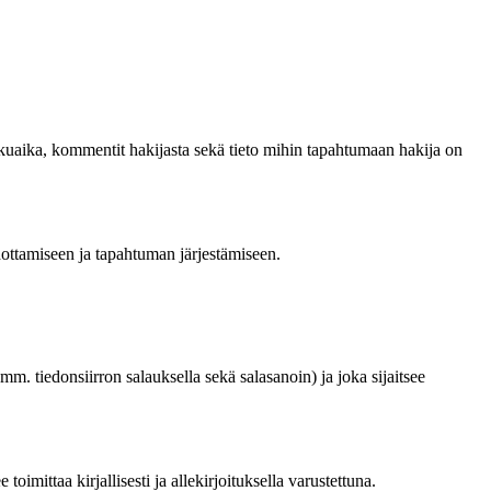
 hakuaika, kommentit hakijasta sekä tieto mihin tapahtumaan hakija on
edottamiseen ja tapahtuman järjestämiseen.
mm. tiedonsiirron salauksella sekä salasanoin) ja joka sijaitsee
oimittaa kirjallisesti ja allekirjoituksella varustettuna.