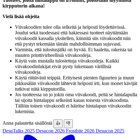
Tuotteet, joista hintalappu on irronnut, poistetaan myynnistä
kirpputorin aikana!
Vielä lisää ohjeita
Viivakoodien tulee olla selkeitä ja helposti löydettävissä.
Joudut sekä tuodessasi että hakiessasi tuotteet näyttämään
viivakoodit kassalla yksitellen, kiinnitä siis viivakoodit niin
että pystyt tekemään tämän mahdollisimman sujuvasti.
Varmista, että tulostusjälki on hyvää. Ei haaleita, rakeisia tai
muuten printtivirheellisiä viivakoodeja.
Käytä vain mustalla tulostettuja viivakoodeja. Kaikki
viivakoodinlukijat eivät pysty lukemaan värillisiä
viivakoodeja.
Käytä riittävästi teippiä. Erityisesti pienten figuurien ja muun
pikkusälän viivakoodit lähtevät helposti irti, kun monet kävijät
tutkivat niitä kirpputorilla.
Jos tuotteessa on jo jokin oma viivakoodi, peitä se hintalapulla
tai sijoita hintalappu selkeästi kauas toisesta viivakoodista.
Tällöin toinen viivakoodi ei häiritse hintalapun viivakoodin
lukemista.
Anna palautetta sisällöstä
👍
👎
DesuTalks 2025
Desucon 2026
Frostbite 2026
Desucon 2025