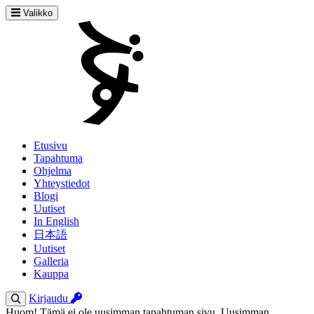
Valikko
Etusivu
Tapahtuma
Ohjelma
Yhteystiedot
Blogi
Uutiset
In English
日本語
Uutiset
Galleria
Kauppa
Kirjaudu
Huom! Tämä ei ole uusimman tapahtuman sivu. Uusimman