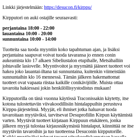
Linkki järjestelmään:
https://desucon.fi/kirppu/
Kirpputori on auki ostajille seuraavasti:
perjantaina 18:00 - 22:00
lauantaina 10:00 - 20:00
sunnuntaina 10:00 - 14:00
Tuotteita saa tuoda myyntiin koko tapahtuman ajan, ja lisäksi
perjantaina saapuvat voivat tuoda tavaransa jo ennen conin
aukeamista klo 17 alkaen Sibeliustalon etupihalle, Metsähalliin
johtavalle lasiovelle. Myyntivoitot ja myymättä jääneet tuotteet voi
hakea joko lauantai-iltana tai sunnuntaina, kuitenkin viimeistään
sunnuntaihin klo 16 mennessä. Tämän jälkeen hakemattomat
tuotteet ovat vapaata riistaa kaikille conikävijöille. Muista ottaa
tavaroita hakiessasi jokin henkilöllisyystodistus mukaan!
Kirpputorilla on tänä vuonna käytössä Traconissakin käytetty, itse
kotona tulostettaviin viivakoodillisiin hintalappuihin perustuva
Kirppu-järjestelmä. Myyjät, eli ihmiset jotka haluavat tuoda
tavaroitaan myytäviksi, tarvitsevat Desuprofiilin Kirpun käyttämistä
varten. Myytävät tuotteet kirjataan Kirppuun etukäteen, jonka
jälkeen myyjä tulostaa kirjausnäkymästä hintalaput, kiinnittää ne itse
myytäviin tavaroihin ja tuo tuotteensa Desuconin kirpputorille.
Kaikki myytäväksi tulevat tavarat viivakoodiskannataan kassalla