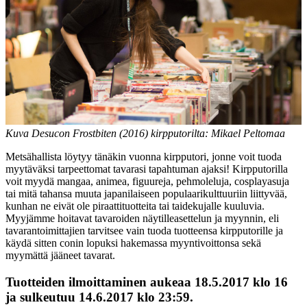
Kuva Desucon Frostbiten (2016) kirpputorilta: Mikael Peltomaa
Metsähallista löytyy tänäkin vuonna kirpputori, jonne voit tuoda
myytäväksi tarpeettomat tavarasi tapahtuman ajaksi! Kirpputorilla
voit myydä mangaa, animea, figuureja, pehmoleluja, cosplayasuja
tai mitä tahansa muuta japanilaiseen populaarikulttuuriin liittyvää,
kunhan ne eivät ole piraattituotteita tai taidekujalle kuuluvia.
Myyjämme hoitavat tavaroiden näytilleasettelun ja myynnin, eli
tavarantoimittajien tarvitsee vain tuoda tuotteensa kirpputorille ja
käydä sitten conin lopuksi hakemassa myyntivoittonsa sekä
myymättä jääneet tavarat.
Tuotteiden ilmoittaminen aukeaa 18.5.2017 klo 16
ja sulkeutuu 14.6.2017 klo 23:59.