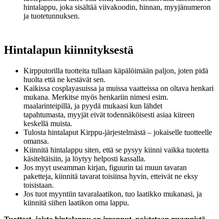
hintalappu, joka sisältää viivakoodin, hinnan, myyjänumeron
ja tuotetunnuksen.
Hintalapun kiinnityksestä
Kirpputorilla tuotteita tullaan käpälöimään paljon, joten pidä
huolta että ne kestävät sen.
Kaikissa cosplayasuissa ja muissa vaatteissa on oltava henkari
mukana. Merkitse myös henkariin nimesi esim.
maalarinteipillä, ja pyydä mukaasi kun lähdet
tapahtumasta, myyjät eivät todennäköisesti asiaa kiireen
keskellä muista.
Tulosta hintalaput Kirppu-järjestelmästä – jokaiselle tuotteelle
omansa.
Kiinnitä hintalappu siten, että se pysyy kiinni vaikka tuotetta
käsiteltäisiin, ja löytyy helposti kassalla.
Jos myyt useamman kirjan, figuurin tai muun tavaran
paketteja, kiinnitä tavarat toisiinsa hyvin, etteivät ne eksy
toisistaan.
Jos tuot myyntiin tavaralaatikon, tuo laatikko mukanasi, ja
kiinnitä siihen laatikon oma lappu.