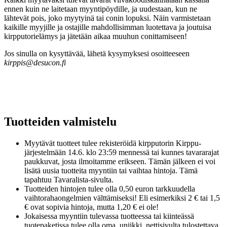
ennen kuin ne laitetaan myyntipöydille, ja uudestaan, kun ne
lähtevät pois, joko myytyinä tai conin lopuksi. Näin varmistetaan
kaikille myyjille ja ostajille mahdollisimman luotettava ja joutuisa
kirpputorielämys ja jätetään aikaa muuhun conittamiseen!
Jos sinulla on kysyttävää, lähetä kysymyksesi osoitteeseen
kirppis@desucon.fi
Tuotteiden valmistelu
Myytävät tuotteet tulee rekisteröidä kirpputorin Kirppu-
järjestelmään 14.6. klo 23:59 mennessä tai kunnes tavararajat
paukkuvat, josta ilmoitamme erikseen. Tämän jälkeen ei voi
lisätä uusia tuotteita myyntiin tai vaihtaa hintoja. Tämä
tapahtuu Tavaralista-sivulta.
Tuotteiden hintojen tulee olla 0,50 euron tarkkuudella
vaihtorahaongelmien välttämiseksi! Eli esimerkiksi 2 € tai 1,5
€ ovat sopivia hintoja, mutta 1,20 € ei ole!
Jokaisessa myyntiin tulevassa tuotteessa tai kiinteässä
tuotepaketissa tulee olla oma, uniikki, nettisivulta tulostettava