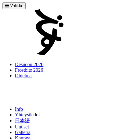
Valikko
Desucon 2026
Frostbite 2026
Ohjelma
Info
Yhteystiedot
日本語
Uutiset
Galleria
Kauppa