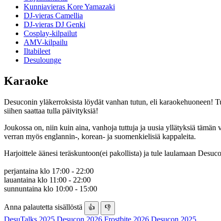
Kunniavieras Kore Yamazaki
DJ-vieras Camellia
DJ-vieras DJ Genki
Cosplay-kilpailut
AMV-kilpailu
Iltabileet
Desulounge
Karaoke
Desuconin yläkerroksista löydät vanhan tutun, eli karaokehuoneen! Tul
siihen saattaa tulla päivityksiä!
Joukossa on, niin kuin aina, vanhoja tuttuja ja uusia yllätyksiä tämän v
verran myös englannin-, korean- ja suomenkielisiä kappaleita.
Harjoittele äänesi teräskuntoon(ei pakollista) ja tule laulamaan Desu
perjantaina klo 17:00 - 22:00
lauantaina klo 11:00 - 22:00
sunnuntaina klo 10:00 - 15:00
Anna palautetta sisällöstä
👍
👎
DesuTalks 2025
Desucon 2026
Frostbite 2026
Desucon 2025