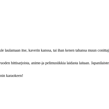
e laulamaan itse, kaverin kanssa, tai ihan kenen tahansa muun conittaja
uoden hittisarjoista, anime-ja pelimusiikkia laidasta laitaan. Japanilais
conin karaokeen!