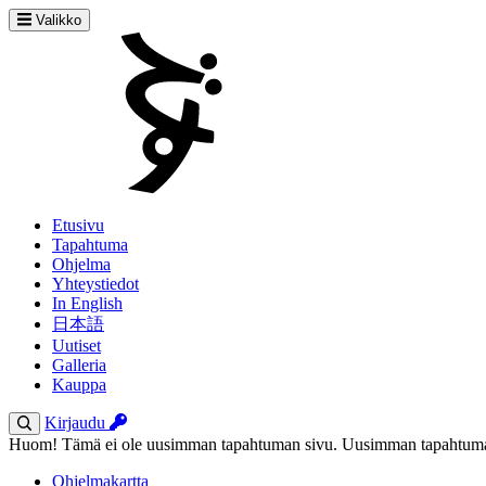
Valikko
Etusivu
Tapahtuma
Ohjelma
Yhteystiedot
In English
日本語
Uutiset
Galleria
Kauppa
Kirjaudu
Huom! Tämä ei ole uusimman tapahtuman sivu. Uusimman tapahtuman
Ohjelmakartta