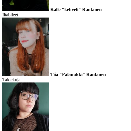
Kalle "kehveli" Rantanen
Iltabileet
Tiia "Falanukki" Rantanen
Taidekuja