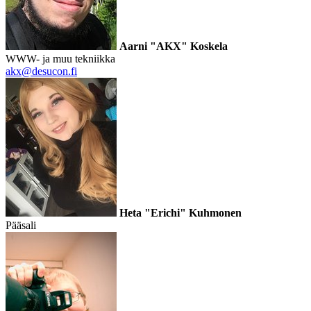
Aarni "AKX" Koskela
WWW- ja muu tekniikka
akx@desucon.fi
Heta "Erichi" Kuhmonen
Pääsali