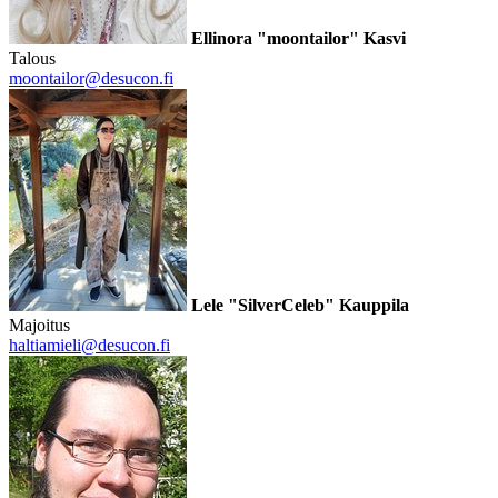
Ellinora "moontailor" Kasvi
Talous
moontailor@desucon.fi
Lele "SilverCeleb" Kauppila
Majoitus
haltiamieli@desucon.fi