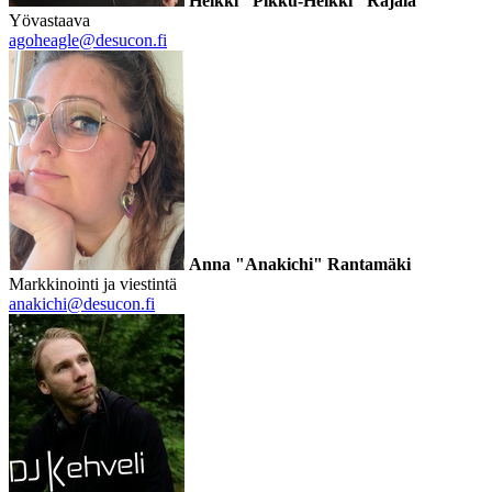
Heikki "Pikku-Heikki" Rajala
Yövastaava
agoheagle@desucon.fi
Anna "Anakichi" Rantamäki
Markkinointi ja viestintä
anakichi@desucon.fi