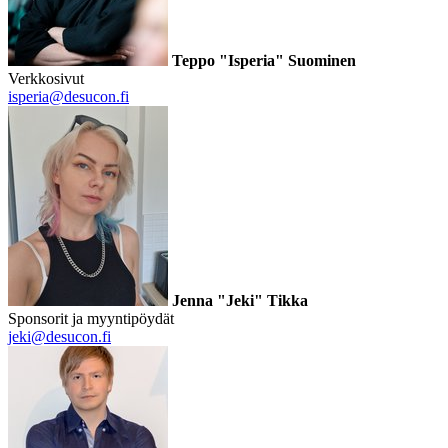
Teppo "Isperia" Suominen
Verkkosivut
isperia@desucon.fi
Jenna "Jeki" Tikka
Sponsorit ja myyntipöydät
jeki@desucon.fi