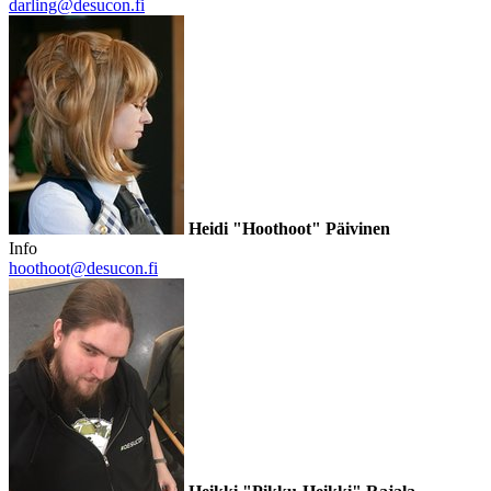
darling@desucon.fi
Heidi "Hoothoot" Päivinen
Info
hoothoot@desucon.fi