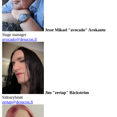
Jesse Mikael "avocado" Arokanto
Stage manager
avocado@desucon.fi
Jim "zertap" Bäckström
Sidosryhmät
zertap@desucon.fi