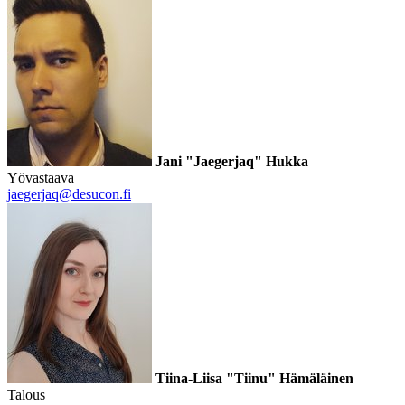
Jani "Jaegerjaq" Hukka
Yövastaava
jaegerjaq@desucon.fi
Tiina-Liisa "Tiinu" Hämäläinen
Talous