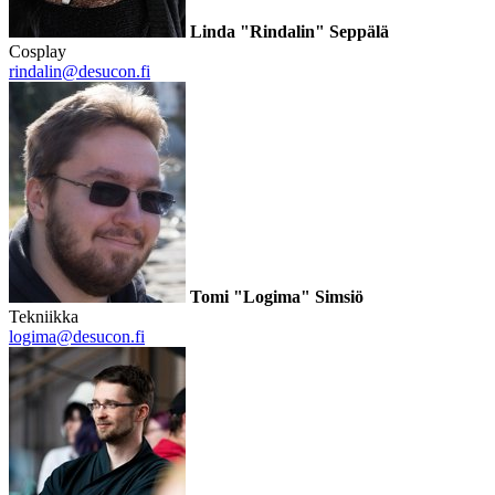
Linda "Rindalin" Seppälä
Cosplay
rindalin@desucon.fi
Tomi "Logima" Simsiö
Tekniikka
logima@desucon.fi