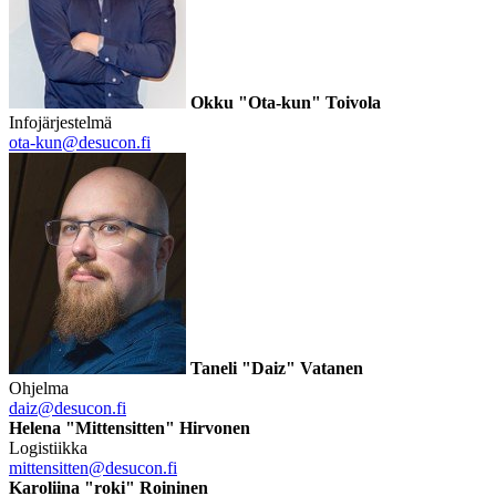
Okku "Ota-kun" Toivola
Infojärjestelmä
ota-kun@desucon.fi
Taneli "Daiz" Vatanen
Ohjelma
daiz@desucon.fi
Helena "Mittensitten" Hirvonen
Logistiikka
mittensitten@desucon.fi
Karoliina "roki" Roininen