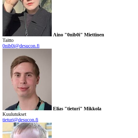
Aino "0nib0i" Miettinen
Taitto
0nib0i@desucon.fi
Elias "tieturi" Mikkola
Kuulutukset
tieturi@desucon.fi