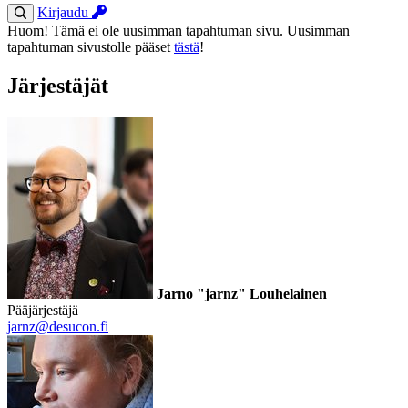
Kirjaudu
Huom! Tämä ei ole uusimman tapahtuman sivu. Uusimman
tapahtuman sivustolle pääset
tästä
!
Järjestäjät
Jarno "jarnz" Louhelainen
Pääjärjestäjä
jarnz@desucon.fi