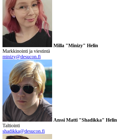
Milla "Minizy" Helin
Markkinointi ja viestintä
minizy@desucon.fi
Anssi Matti "Shadikka" Helin
Taltiointi
shadikka@desucon.fi