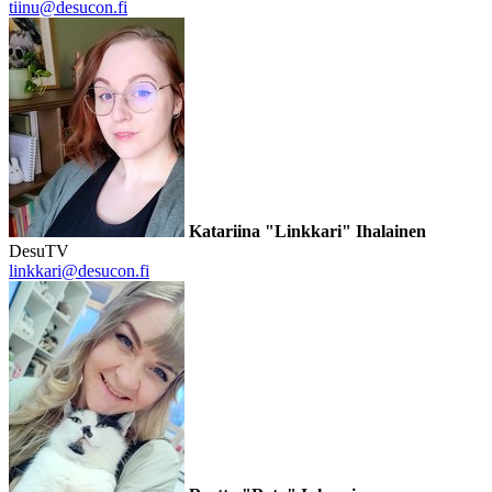
tiinu@desucon.fi
Katariina "Linkkari" Ihalainen
DesuTV
linkkari@desucon.fi