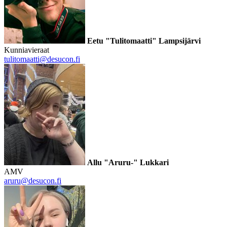
Eetu "Tulitomaatti" Lampsijärvi
Kunniavieraat
tulitomaatti@desucon.fi
Allu "Aruru-" Lukkari
AMV
aruru@desucon.fi