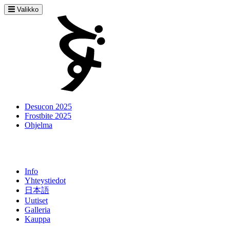
Valikko
Desucon 2025
Frostbite 2025
Ohjelma
Info
Yhteystiedot
日本語
Uutiset
Galleria
Kauppa