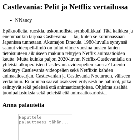
Castlevania: Pelit ja Netflix vertailussa
NNancy
Epäkuolleita, ruoskia, uskonnollista symboliikkaa! Tätä kaikkea ja
enemmänkin tarjoaa Castlevania — tai, kuten se kotimaassaan
Japanissa tunnetaan, Akumajou Dracula. 1980-luvulla syntynsä
saanut videopeli-ilmiö on tullut viime vuosina uusien fanien
tietoisuuteen aikuiseen makuun tehtyjen Netflix-animaatioiden
kautta. Mutta kuinka paljon 2020-luvun Netflix-Castlevanialla on
yhteistä alkuperäisten Castlevania-videopelien kanssa? Luento
keskittyy Castlevania-videopelien sekä Netflixin kahden
animaatiosarjan, Castlevanian ja Castlevania Nocturnen, väliseen
vertailuun. Ruodintaa saavat osakseen erityisesti ne hahmot, jotka
esiintyvät sekä peleissä että animaatiosarjoissa. Ohjelma sisältää
juonipaljastuksia sekä peleistä että animaatiosarjoista.
Anna palautetta