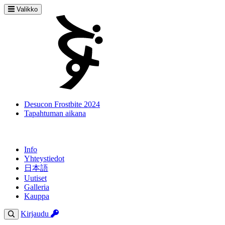
Valikko
Desucon Frostbite 2024
Tapahtuman aikana
Info
Yhteystiedot
日本語
Uutiset
Galleria
Kauppa
Kirjaudu