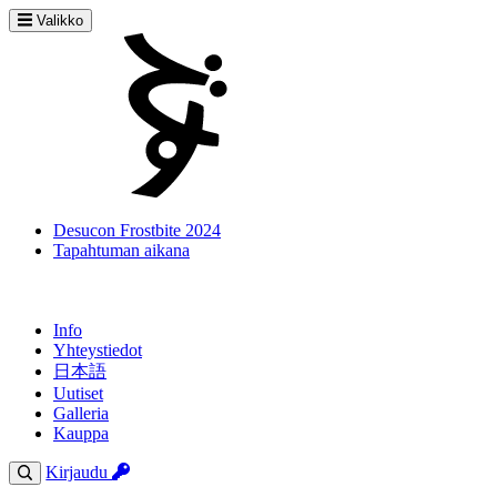
Valikko
Desucon Frostbite 2024
Tapahtuman aikana
Info
Yhteystiedot
日本語
Uutiset
Galleria
Kauppa
Kirjaudu