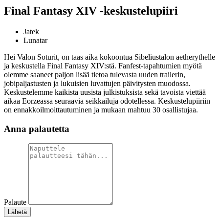
Final Fantasy XIV -keskustelupiiri
Jatek
Lunatar
Hei Valon Soturit, on taas aika kokoontua Sibeliustalon aetherythelle
ja keskustella Final Fantasy XIV:stä. Fanfest-tapahtumien myötä
olemme saaneet paljon lisää tietoa tulevasta uuden trailerin,
jobipaljastusten ja lukuisien luvattujen päivitysten muodossa.
Keskustelemme kaikista uusista julkistuksista sekä tavoista viettää
aikaa Eorzeassa seuraavia seikkailuja odotellessa. Keskustelupiiriin
on ennakkoilmoittautuminen ja mukaan mahtuu 30 osallistujaa.
Anna palautetta
Palaute
Lähetä