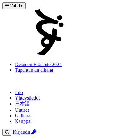
Valikko
Desucon Frostbite 2024
Tapahtuman aikana
Info
Yhteystiedot
日本語
Uutiset
Galleria
Kauppa
Kirjaudu