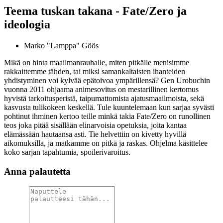
Teema tuskan takana - Fate/Zero ja
ideologia
Marko "Lamppa" Göös
Mikä on hinta maailmanrauhalle, miten pitkälle menisimme
rakkaittemme tähden, tai miksi samankaltaisten ihanteiden
yhdistyminen voi kylvää epätoivoa ympärillensä? Gen Urobuchin
vuonna 2011 ohjaama animesovitus on mestarillinen kertomus
hyvistä tarkoitusperistä, taipumattomista ajatusmaailmoista, sekä
kasvusta tulikokeen keskellä. Tule kuuntelemaan kun sarjaa syvästi
pohtinut ihminen kertoo teille minkä takia Fate/Zero on runollinen
teos joka pitää sisällään elinarvoisia opetuksia, joita kantaa
elämässään hautaansa asti. Tie helvettiin on kivetty hyvillä
aikomuksilla, ja matkamme on pitkä ja raskas. Ohjelma käsittelee
koko sarjan tapahtumia, spoilerivaroitus.
Anna palautetta