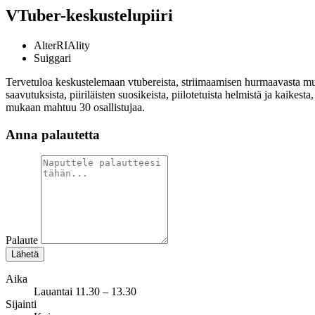
VTuber-keskustelupiiri
AlterRIAlity
Suiggari
Tervetuloa keskustelemaan vtubereista, striimaamisen hurmaavasta muo
saavutuksista, piiriläisten suosikeista, piilotetuista helmistä ja kai
mukaan mahtuu 30 osallistujaa.
Anna palautetta
Palaute
Lähetä
Aika
Lauantai 11.30 – 13.30
Sijainti