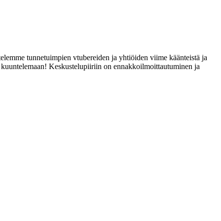
telemme tunnetuimpien vtubereiden ja yhtiöiden viime käänteistä ja
tai kuuntelemaan! Keskustelupiiriin on ennakkoilmoittautuminen ja