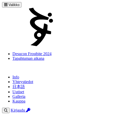
Valikko
Desucon Frostbite 2024
Tapahtuman aikana
Info
Yhteystiedot
日本語
Uutiset
Galleria
Kauppa
Kirjaudu