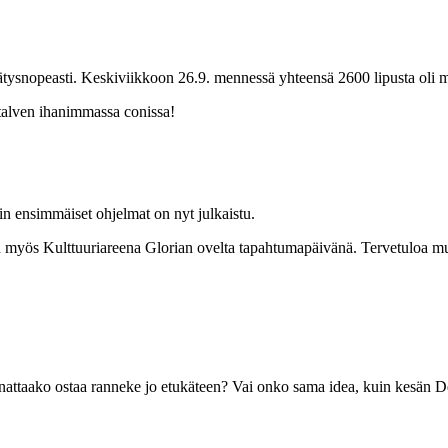
tysnopeasti. Keskiviikkoon 26.9. mennessä yhteensä 2600 lipusta oli m
 talven ihanimmassa conissa!
n ensimmäiset ohjelmat on nyt julkaistu.
maan myös Kulttuuriareena Glorian ovelta tapahtumapäivänä. Tervetuloa 
nattaako ostaa ranneke jo etukäteen? Vai onko sama idea, kuin kesän Des