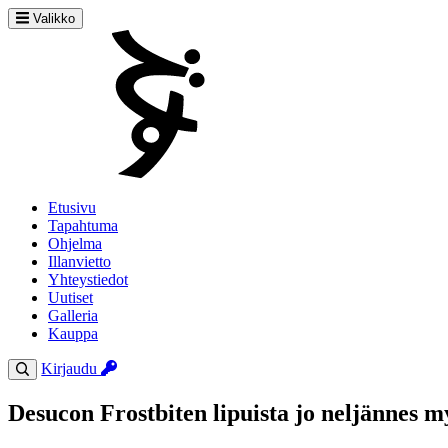
Valikko
Etusivu
Tapahtuma
Ohjelma
Illanvietto
Yhteystiedot
Uutiset
Galleria
Kauppa
Kirjaudu
Desucon Frostbiten lipuista jo neljännes m