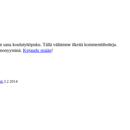
än sana koulutyttöpuku. Tällä vältämme ilkeitä kommenttibotteja.
n anonyyminä.
Kirjaudu sisään
!
sa
3.2.2014