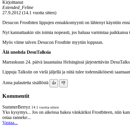
Kirjoittanut
Extended_Feline
27.9.2012 (14.1 vuotta sitten)
Desucon Frostbiten lippujen ennakkomyynti on lähtenyt käyntiin ennä
Nyt kannattaakin siis toimia nopeasti, jos haluaa varmistaa paikkansa
Myös viime talven Desucon Frostbite myytiin loppuun.
Älä unohda DesuTalksia
Marraskuun 24. päivä lauantaina Helsingissä järjestettävän DesuTalksi
Lippuja Talksiin on vielä jäljellä ja niitä tulee todennäköisesti saa
Anna palautetta sisällöstä
👍
👎
Kommentit
SummerBerryz
14.1 vuotta sitten
Yks kysymys... Jos on aikeissa hakea vänkäriksi Frostbiteen, niin kan
ostaa ranneke...
Vastaa...