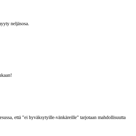
yyty neljäsosa.
mukaan!
ussa, että "ei hyväksytyille-vänkäreille" tarjotaan mahdollisuutta