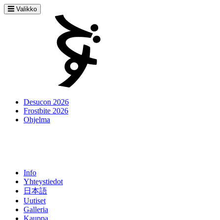
Valikko
Desucon 2026
Frostbite 2026
Ohjelma
Info
Yhteystiedot
日本語
Uutiset
Galleria
Kauppa