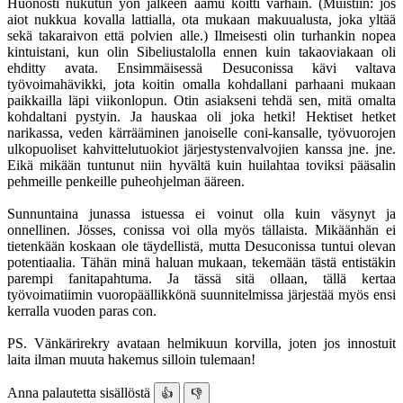
Huonosti nukutun yön jälkeen aamu koitti varhain. (Muistiin: jos
aiot nukkua kovalla lattialla, ota mukaan makuualusta, joka yltää
sekä takaraivon että polvien alle.) Ilmeisesti olin turhankin nopea
kintuistani, kun olin Sibeliustalolla ennen kuin takaoviakaan oli
ehditty avata. Ensimmäisessä Desuconissa kävi valtava
työvoimahävikki, jota koitin omalla kohdallani parhaani mukaan
paikkailla läpi viikonlopun. Otin asiakseni tehdä sen, mitä omalta
kohdaltani pystyin. Ja hauskaa oli joka hetki! Hektiset hetket
narikassa, veden kärrääminen janoiselle coni-kansalle, työvuorojen
ulkopuoliset kahvittelutuokiot järjestystenvalvojien kanssa jne. jne.
Eikä mikään tuntunut niin hyvältä kuin huilahtaa toviksi pääsalin
pehmeille penkeille puheohjelman ääreen.
Sunnuntaina junassa istuessa ei voinut olla kuin väsynyt ja
onnellinen. Jösses, conissa voi olla myös tällaista. Mikäänhän ei
tietenkään koskaan ole täydellistä, mutta Desuconissa tuntui olevan
potentiaalia. Tähän minä haluan mukaan, tekemään tästä entistäkin
parempi fanitapahtuma. Ja tässä sitä ollaan, tällä kertaa
työvoimatiimin vuoropäällikkönä suunnitelmissa järjestää myös ensi
kerralla vuoden paras con.
PS. Vänkärirekry avataan helmikuun korvilla, joten jos innostuit
laita ilman muuta hakemus silloin tulemaan!
Anna palautetta sisällöstä
👍
👎