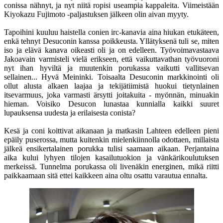
conissa nähnyt, ja nyt niitä ropisi useampia kappaleita. Viimeistään
Kiyokazu Fujimoto -paljastuksen jälkeen olin aivan myyty.
Tapoihini kuuluu haistella conien irc-kanavia aina hiukan etukäteen,
enkä tehnyt Desuconin kanssa poikkeusta. Yllätyksenä tuli se, miten
iso ja elävä kanava oikeasti oli ja on edelleen. Työvoimavastaava
Jakoavain varmisteli vielä erikseen, että vaikuttavathan työvuoroni
nyt ihan hyviltä ja muutenkin porukassa vaikutti vallitsevan
sellainen... Hyvä Meininki. Toisaalta Desuconin markkinointi oli
ollut alusta alkaen laajaa ja tekijätiimistä huokui tietynlainen
itsevarmuus, joka varmasti ärsytti joitakuita - myönnän, minuakin
hieman. Voisiko Desucon lunastaa kunnialla kaikki suuret
lupauksensa uudesta ja erilaisesta conista?
Kesä ja coni koittivat aikanaan ja matkasin Lahteen edelleen pieni
epäily puserossa, mutta kuitenkin mielenkiinnolla odottaen, millaista
jälkeä ensikertalainen porukka tulisi saamaan aikaan. Perjantaina
aika kului lyhyen tilojen kasailutuokion ja vänkärikoulutuksen
merkeissä. Tunnelma porukassa oli livenäkin energinen, mikä riitti
paikkaamaan sitä ettei kaikkeen aina oltu osattu varautua ennalta.