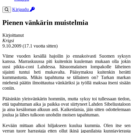
Kirjaudu
Pienen vänkärin muistelmia
Kirjoittanut
Krigsi
9.10.2009 (17.1 vuotta sitten)
Viime vuoden kesällä hajoilin jo ennakoivasti Suomen syksyn
kanssa. Marraskuussa piti kuitenkin kuuleman mukaan olla jokin
uusi pikku-coni Lahdessa. Itäsuomalaisen lompakolle läheinen
sijainti tuntui heti mukavalta. Pääsymaksu kuitenkin herätti
kummastusta. Mikäs tapahtuma se tällainen on? Tarkan markan
miehenä päätin ilmoittautua vänkäriksi ja työllä maksaa itseni sisään
coniin.
Pääsinkin yleisvänkärin hommiin, mutta syksy toi tullessaan tiedon,
että tapahtuman aika ja paikka ovat siirtyneet Lahden Sibeliustaloon
ja aina kesäloman alkuun asti. Kaikenlaisia, jäin sitten odottelemaan
joulua ja lähes tulkoon unohdin moisen tapahtuman.
Kevään mittaan alkoi hiljakseen kuulua kummia. Olen itse sen
verran tuore harrastaja etten ollut ikinä japanilaista kunniavierasta