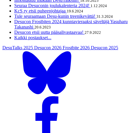
Ilmoittaudu mukaan DesuTalksiin!
18.10.2025
Seuraa Desuconin joulukalenteria 2024!
1.12.2024
KcS ry etsii puheenjohtajaa
19.6.2024
Tule seuraamaan Desu-kunin treenikevättä!
31.3.2024
Desucon Frostbiten 2024 kunniavieraaksi säveltäjä Yasuharu
Takanashi
20.6.2023
Desucon etsii uutta pääsalivastaavaa!
27.9.2022
Kaikki postaukset...
DesuTalks 2025
Desucon 2026
Frostbite 2026
Desucon 2025