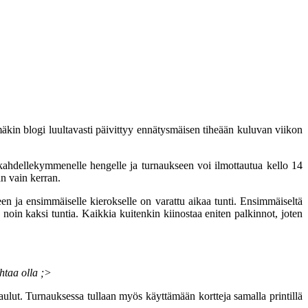
ämäkin blogi luultavasti päivittyy ennätysmäisen tiheään kuluvan viikon
ahdellekymmenelle hengelle ja turnaukseen voi ilmottautua kello 14
n vain kerran.
en ja ensimmäiselle kierokselle on varattu aikaa tunti. Ensimmäiseltä
a noin kaksi tuntia. Kaikkia kuitenkin kiinostaa eniten palkinnot, joten
htaa olla ;>
aulut. Turnauksessa tullaan myös käyttämään kortteja samalla printillä