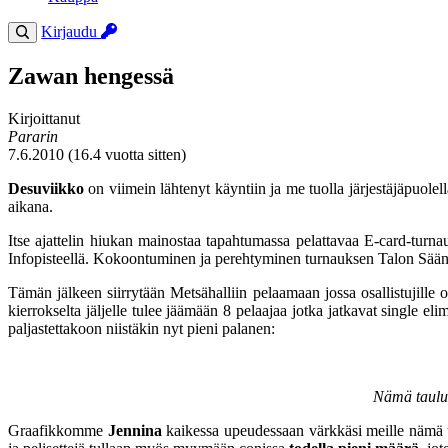
Kirjaudu
Zawan hengessä
Kirjoittanut
Pararin
7.6.2010 (16.4 vuotta sitten)
Desuviikko
on viimein lähtenyt käyntiin ja me tuolla järjestäjäpuolel
aikana.
Itse ajattelin hiukan mainostaa tapahtumassa pelattavaa E-card-tu
Infopisteellä. Kokoontuminen ja perehtyminen turnauksen Talon Sääntöi
Tämän jälkeen siirrytään Metsähalliin pelaamaan jossa osallistujille
kierrokselta jäljelle tulee jäämään 8 pelaajaa jotka jatkavat single el
paljastettakoon niistäkin nyt pieni palanen:
Nämä taulut
Graafikkomme
Jennina
kaikessa upeudessaan värkkäsi meille nämä ta