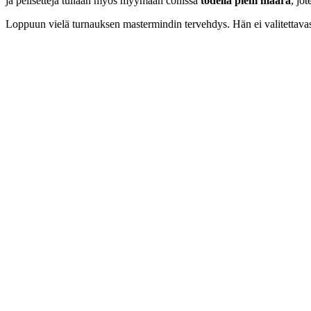
ja pelisettejä tullaan myös myymään conissa
todella pieni määrä
, jo
Loppuun vielä turnauksen mastermindin tervehdys. Hän ei valitettavast