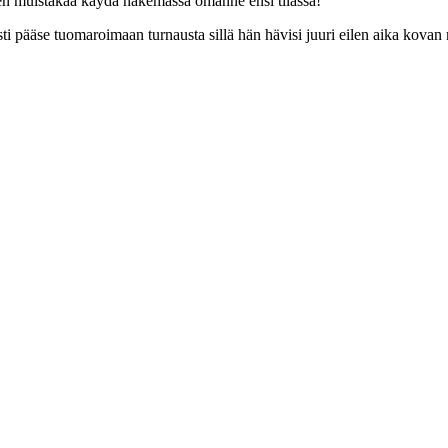
ten muistakaa käydä hakemassa omanne ensi tilassa!
i pääse tuomaroimaan turnausta sillä hän hävisi juuri eilen aika kovan