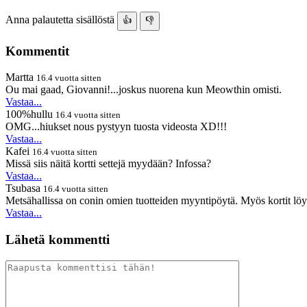
Anna palautetta sisällöstä
👍
👎
Kommentit
Martta
16.4 vuotta sitten
Ou mai gaad, Giovanni!...joskus nuorena kun Meowthin omisti.
Vastaa...
100%hullu
16.4 vuotta sitten
OMG...hiukset nous pystyyn tuosta videosta XD!!!
Vastaa...
Kafei
16.4 vuotta sitten
Missä siis näitä kortti settejä myydään? Infossa?
Vastaa...
Tsubasa
16.4 vuotta sitten
Metsähallissa on conin omien tuotteiden myyntipöytä. Myös kortit löyt
Vastaa...
Lähetä kommentti