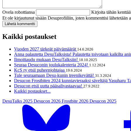
Ovela robottiansa
Kirjoita tähän kenttä
Et ole kirjautunut sisään Desuprofiiliin, joten kommenttisi lähetetää
Kaikki postaukset
Vuoden 2027 tärkeät päivämäärät
14.6.2026
Anna palautetta DesuTalksista! Palautetta toivotaan kaikilta ani
Ilmoittaudu mukaan DesuTalksiin!
18.10.2025
Seuraa Desuconin joulukalenteria 2024!
1.12.2024
KcS ry etsii puheenjohtajaa
19.6.2024
Tule seuraamaan Desu-kunin treenikevättä!
31.3.2024
Desucon Frostbiten 2024 kunniavieraaksi säveltäjä Yasuharu 
Desucon etsii uutta pääsalivastaavaa!
27.9.2022
Kaikki postaukset...
DesuTalks 2025
Desucon 2026
Frostbite 2026
Desucon 2025