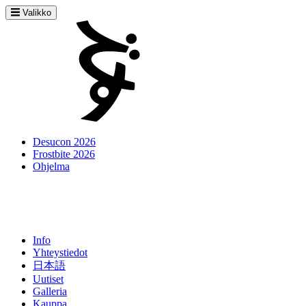
Valikko
Desucon 2026
Frostbite 2026
Ohjelma
Info
Yhteystiedot
日本語
Uutiset
Galleria
Kauppa