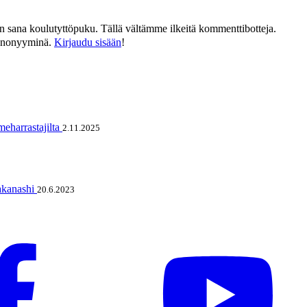
än sana koulutyttöpuku. Tällä vältämme ilkeitä kommenttibotteja.
n anonyyminä.
Kirjaudu sisään
!
meharrastajilta
2.11.2025
Takanashi
20.6.2023