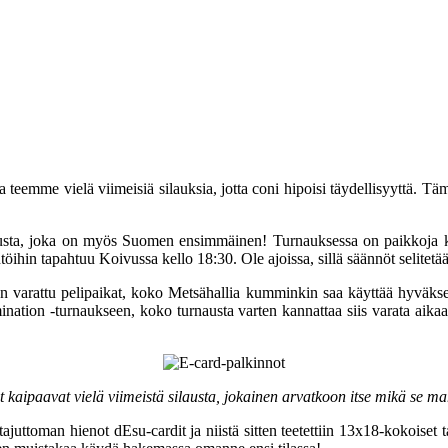
la teemme vielä viimeisiä silauksia, jotta coni hipoisi täydellisyyttä. T
rnausta, joka on myös Suomen ensimmäinen! Turnauksessa on paikkoja k
hin tapahtuu Koivussa kello 18:30. Ole ajoissa, sillä säännöt selitetää
 on varattu pelipaikat, koko Metsähallia kumminkin saa käyttää hyväkse
imination -turnaukseen, koko turnausta varten kannattaa siis varata aika
 kaipaavat vielä viimeistä silausta, jokainen arvatkoon itse mikä se ma
juttoman hienot dEsu-cardit ja niistä sitten teetettiin 13x18-kokoiset t