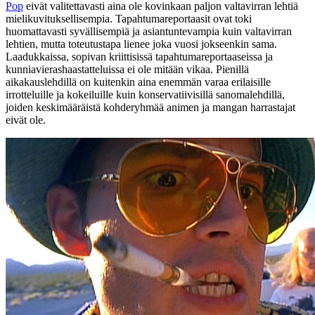
Pop
eivät valitettavasti aina ole kovinkaan paljon valtavirran lehtiä
mielikuvituksellisempia. Tapahtumareportaasit ovat toki
huomattavasti syvällisempiä ja asiantuntevampia kuin valtavirran
lehtien, mutta toteutustapa lienee joka vuosi jokseenkin sama.
Laadukkaissa, sopivan kriittisissä tapahtumareportaaseissa ja
kunniavierashaastatteluissa ei ole mitään vikaa. Pienillä
aikakauslehdillä on kuitenkin aina enemmän varaa erilaisille
irrotteluille ja kokeiluille kuin konservatiivisillä sanomalehdillä,
joiden keskimääräistä kohderyhmää animen ja mangan harrastajat
eivät ole.