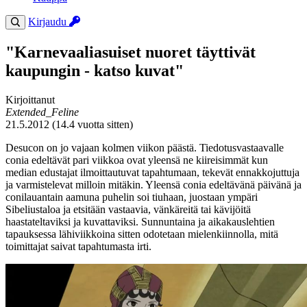
Kirjaudu
"Karnevaaliasuiset nuoret täyttivät
kaupungin - katso kuvat"
Kirjoittanut
Extended_Feline
21.5.2012 (14.4 vuotta sitten)
Desucon on jo vajaan kolmen viikon päästä. Tiedotusvastaavalle
conia edeltävät pari viikkoa ovat yleensä ne kiireisimmät kun
median edustajat ilmoittautuvat tapahtumaan, tekevät ennakkojuttuja
ja varmistelevat milloin mitäkin. Yleensä conia edeltävänä päivänä ja
conilauantain aamuna puhelin soi tiuhaan, juostaan ympäri
Sibeliustaloa ja etsitään vastaavia, vänkäreitä tai kävijöitä
haastateltaviksi ja kuvattaviksi. Sunnuntaina ja aikakauslehtien
tapauksessa lähiviikkoina sitten odotetaan mielenkiinnolla, mitä
toimittajat saivat tapahtumasta irti.