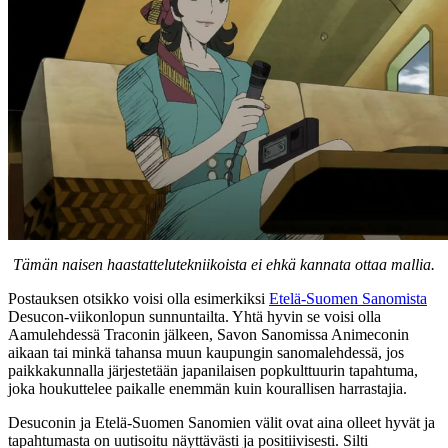
Tämän naisen haastattelutekniikoista ei ehkä kannata ottaa mallia.
Postauksen otsikko voisi olla esimerkiksi
Etelä-Suomen Sanomista
Desucon-viikonlopun sunnuntailta. Yhtä hyvin se voisi olla
Aamulehdessä Traconin jälkeen, Savon Sanomissa Animeconin
aikaan tai minkä tahansa muun kaupungin sanomalehdessä, jos
paikkakunnalla järjestetään japanilaisen popkulttuurin tapahtuma,
joka houkuttelee paikalle enemmän kuin kourallisen harrastajia.
Desuconin ja Etelä-Suomen Sanomien välit ovat aina olleet hyvät ja
tapahtumasta on uutisoitu näyttävästi ja positiivisesti. Silti