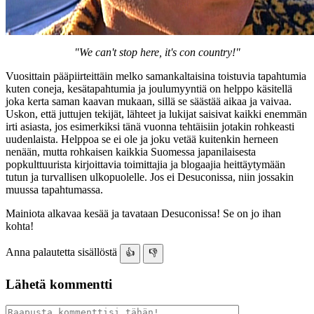
"We can't stop here, it's con country!"
Vuosittain pääpiirteittäin melko samankaltaisina toistuvia tapahtumia
kuten coneja, kesätapahtumia ja joulumyyntiä on helppo käsitellä
joka kerta saman kaavan mukaan, sillä se säästää aikaa ja vaivaa.
Uskon, että juttujen tekijät, lähteet ja lukijat saisivat kaikki enemmän
irti asiasta, jos esimerkiksi tänä vuonna tehtäisiin jotakin rohkeasti
uudenlaista. Helppoa se ei ole ja joku vetää kuitenkin herneen
nenään, mutta rohkaisen kaikkia Suomessa japanilaisesta
popkulttuurista kirjoittavia toimittajia ja blogaajia heittäytymään
tutun ja turvallisen ulkopuolelle. Jos ei Desuconissa, niin jossakin
muussa tapahtumassa.
Mainiota alkavaa kesää ja tavataan Desuconissa! Se on jo ihan
kohta!
Anna palautetta sisällöstä
👍
👎
Lähetä kommentti