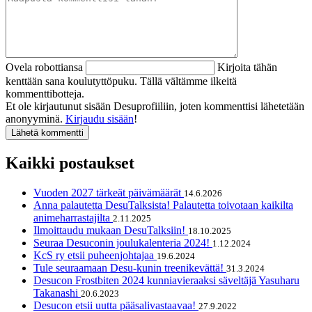
Ovela robottiansa
Kirjoita tähän
kenttään sana koulutyttöpuku. Tällä vältämme ilkeitä
kommenttibotteja.
Et ole kirjautunut sisään Desuprofiiliin, joten kommenttisi lähetetään
anonyyminä.
Kirjaudu sisään
!
Kaikki postaukset
Vuoden 2027 tärkeät päivämäärät
14.6.2026
Anna palautetta DesuTalksista! Palautetta toivotaan kaikilta
animeharrastajilta
2.11.2025
Ilmoittaudu mukaan DesuTalksiin!
18.10.2025
Seuraa Desuconin joulukalenteria 2024!
1.12.2024
KcS ry etsii puheenjohtajaa
19.6.2024
Tule seuraamaan Desu-kunin treenikevättä!
31.3.2024
Desucon Frostbiten 2024 kunniavieraaksi säveltäjä Yasuharu
Takanashi
20.6.2023
Desucon etsii uutta pääsalivastaavaa!
27.9.2022