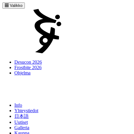
Valikko
Desucon 2026
Frostbite 2026
Ohjelma
Info
Yhteystiedot
日本語
Uutiset
Galleria
Kauppa