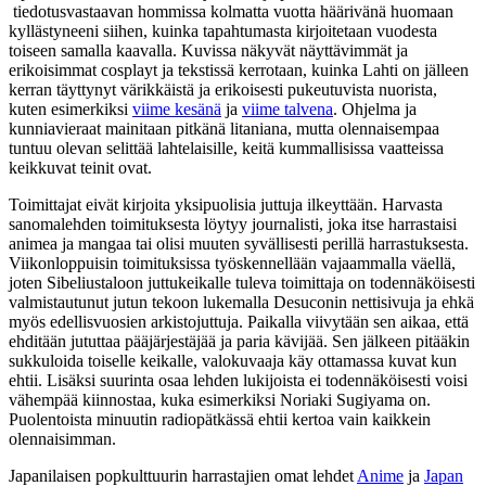
tiedotusvastaavan hommissa kolmatta vuotta häärivänä huomaan
kyllästyneeni siihen, kuinka tapahtumasta kirjoitetaan vuodesta
toiseen samalla kaavalla. Kuvissa näkyvät näyttävimmät ja
erikoisimmat cosplayt ja tekstissä kerrotaan, kuinka Lahti on jälleen
kerran täyttynyt värikkäistä ja erikoisesti pukeutuvista nuorista,
kuten esimerkiksi
viime kesänä
ja
viime talvena
. Ohjelma ja
kunniavieraat mainitaan pitkänä litaniana, mutta olennaisempaa
tuntuu olevan selittää lahtelaisille, keitä kummallisissa vaatteissa
keikkuvat teinit ovat.
Toimittajat eivät kirjoita yksipuolisia juttuja ilkeyttään. Harvasta
sanomalehden toimituksesta löytyy journalisti, joka itse harrastaisi
animea ja mangaa tai olisi muuten syvällisesti perillä harrastuksesta.
Viikonloppuisin toimituksissa työskennellään vajaammalla väellä,
joten Sibeliustaloon juttukeikalle tuleva toimittaja on todennäköisesti
valmistautunut jutun tekoon lukemalla Desuconin nettisivuja ja ehkä
myös edellisvuosien arkistojuttuja. Paikalla viivytään sen aikaa, että
ehditään jututtaa pääjärjestäjää ja paria kävijää. Sen jälkeen pitääkin
sukkuloida toiselle keikalle, valokuvaaja käy ottamassa kuvat kun
ehtii. Lisäksi suurinta osaa lehden lukijoista ei todennäköisesti voisi
vähempää kiinnostaa, kuka esimerkiksi Noriaki Sugiyama on.
Puolentoista minuutin radiopätkässä ehtii kertoa vain kaikkein
olennaisimman.
Japanilaisen popkulttuurin harrastajien omat lehdet
Anime
ja
Japan