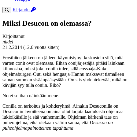
Kirjaudu
Miksi Desucon on olemassa?
Kirjoittanut
niidel
21.2.2014 (12.6 vuotta sitten)
Frostbiten jälkeen on jälleen käynnistynyt keskustelu siitä, mitä
varten conit ovat olemassa. Eihän conijärjestäjiä pitäisi lainkaan
kiinnostaa, miksi joku coniin tulee, sillä cossaaja-Kake,
ohjelmaburgeri-Outi sekä hengaaja-Hannu maksavat tismalleen
saman summan sisäänpääsystään. On siis yhdentekevää, mikä on
kävijän syy tulla coniin. Eikö?
No ei se ihan näinkään mene.
Conilla on tarkoitus ja kohderyhmä. Ainakin Desuconilla on.
Desuconin tavoitteena on aina ollut tarjota laadukasta ohjelmaa
lukioikäisille ja sitä vanhemmille. Ohjelman kärkenä taas on
puheohjelma, eikä olekaan väärin sanoa, että
Desucon on
puheohjelmapainotteinen tapahtuma
.