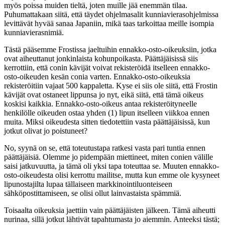
myös poissa muiden tieltä, joten muille jää enemmän tilaa.
Puhumattakaan siitä, että täydet ohjelmasalit kunniavierasohjelmissa
levittävät hyvää sanaa Japaniin, mikä taas tarkoittaa meille isompia
kunniavierasnimiä.
Tästä pääsemme Frostissa jaeltuihin ennakko-osto-oikeuksiin, jotka
ovat aiheuttanut jonkinlaista kohunpoikasta. Päättäjäisissä siis
kerrottiin, että conin kävijät voivat rekisteröidä itselleen ennakko-
osto-oikeuden kesän conia varten. Ennakko-osto-oikeuksia
rekisteröitiin vajaat 500 kappaletta. Kyse ei siis ole siitä, että Frostin
kävijät ovat ostaneet lippunsa jo nyt, eikä siitä, että tämä oikeus
koskisi kaikkia. Ennakko-osto-oikeus antaa rekisteröityneelle
henkilölle oikeuden ostaa yhden (1) lipun itselleen viikkoa ennen
muita. Miksi oikeudesta sitten tiedotettiin vasta päättäjäisissä, kun
jotkut olivat jo poistuneet?
No, syynä on se, että toteutustapa ratkesi vasta pari tuntia ennen
päättäjäisiä. Olemme jo pidempään miettineet, miten conien välille
saisi jatkuvuutta, ja tämä oli yksi tapa toteuttaa se. Muuten ennakko-
osto-oikeudesta olisi kerrottu mailitse, mutta kun emme ole kysyneet
lipunostajilta lupaa tällaiseen markkinointiluonteiseen
sähköpostittamiseen, se olisi ollut lainvastaista spämmiä.
Toisaalta oikeuksia jaettiin vain päättäjäisten jälkeen. Tämä aiheutti
nurinaa, sillä jotkut lähtivät tapahtumasta jo aiemmin. Anteeksi tästä;