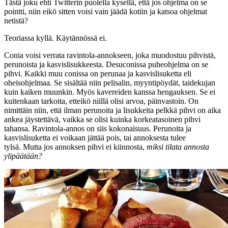
Tästä joku ehti Twitterin puolella kysellä, että jos ohjelma on se
pointti, niin eikö sitten voisi vain jäädä kotiin ja katsoa ohjelmat
netistä?
Teoriassa kyllä. Käytännössä ei.
Conia voisi verrata ravintola-annokseen, joka muodostuu pihvistä,
perunoista ja kasvislisukkeesta. Desuconissa puheohjelma on se
pihvi. Kaikki muu conissa on perunaa ja kasvislisuketta eli
oheisohjelmaa. Se sisältää niin pelisalin, myyntipöydät, taidekujan
kuin kaiken muunkin. Myös kavereiden kanssa hengauksen. Se ei
kuitenkaan tarkoita, etteikö niillä olisi arvoa, päinvastoin. On
nimittäin niin, että ilman perunoita ja lisukkeita pelkkä pihvi on aika
ankea jäystettävä, vaikka se olisi kuinka korkeatasoinen pihvi
tahansa. Ravintola-annos on siis kokonaisuus. Perunoita ja
kasvislisuketta ei voikaan jättää pois, tai annoksesta tulee
tylsä. Mutta jos annoksen pihvi ei kiinnosta,
miksi tilata annosta
ylipäätään?