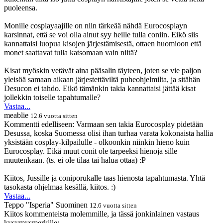
puoleensa.
Monille cosplayaajille on niin tärkeää nähdä Eurocosplayn
karsinnat, että se voi olla ainut syy heille tulla coniin. Eikö siis
kannattaisi luopua kisojen järjestämisestä, ottaen huomioon että
monet saattavat tulla katsomaan vain niitä?
Kisat myöskin vetävät aina pääsalin täyteen, joten se vie paljon
yleisöä samaan aikaan järjestettäviltä puheohjelmilta, ja sitähän
Desucon ei tahdo. Eikö tämänkin takia kannattaisi jättää kisat
jollekkin toiselle tapahtumalle?
Vastaa...
meablie
12.6 vuotta sitten
Kommentti edelliseen: Varmaan sen takia Eurocosplay pidetään
Desussa, koska Suomessa olisi ihan turhaa varata kokonaista hallia
yksistään cosplay-kilpailulle - olkoonkin niinkin hieno kuin
Eurocosplay. Eikä muut conit ole tarpeeksi hienoja sille
muutenkaan. (ts. ei ole tilaa tai halua ottaa) :P
Kiitos, Jussille ja coniporukalle taas hienosta tapahtumasta. Yhtä
tasokasta ohjelmaa kesällä, kiitos. :)
Vastaa...
Teppo "Isperia" Suominen
12.6 vuotta sitten
Kiitos kommenteista molemmille, ja tässä jonkinlainen vastaus
kysymysmerkille: