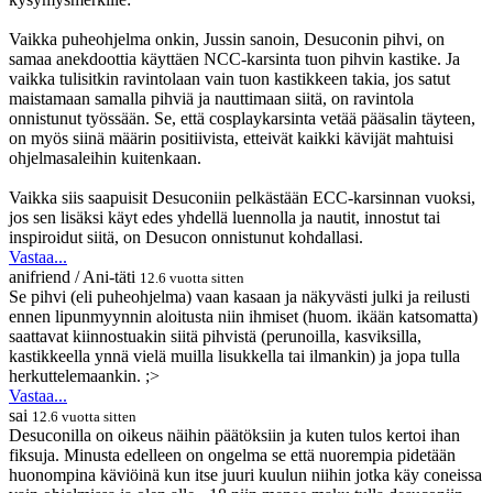
Vaikka puheohjelma onkin, Jussin sanoin, Desuconin pihvi, on
samaa anekdoottia käyttäen NCC-karsinta tuon pihvin kastike. Ja
vaikka tulisitkin ravintolaan vain tuon kastikkeen takia, jos satut
maistamaan samalla pihviä ja nauttimaan siitä, on ravintola
onnistunut työssään. Se, että cosplaykarsinta vetää pääsalin täyteen,
on myös siinä määrin positiivista, etteivät kaikki kävijät mahtuisi
ohjelmasaleihin kuitenkaan.
Vaikka siis saapuisit Desuconiin pelkästään ECC-karsinnan vuoksi,
jos sen lisäksi käyt edes yhdellä luennolla ja nautit, innostut tai
inspiroidut siitä, on Desucon onnistunut kohdallasi.
Vastaa...
anifriend / Ani-täti
12.6 vuotta sitten
Se pihvi (eli puheohjelma) vaan kasaan ja näkyvästi julki ja reilusti
ennen lipunmyynnin aloitusta niin ihmiset (huom. ikään katsomatta)
saattavat kiinnostuakin siitä pihvistä (perunoilla, kasviksilla,
kastikkeella ynnä vielä muilla lisukkella tai ilmankin) ja jopa tulla
herkuttelemaankin. ;>
Vastaa...
sai
12.6 vuotta sitten
Desuconilla on oikeus näihin päätöksiin ja kuten tulos kertoi ihan
fiksuja. Minusta edelleen on ongelma se että nuorempia pidetään
huonompina käviöinä kun itse juuri kuulun niihin jotka käy coneissa