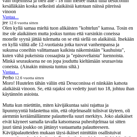
vain ohjelmissa ja olen alle - 18 niin menee maku tulla desuconiin
kesälläkään koska selkeästi alaikäisiä katotaan näissä piireissä
vinoon
Vastaa...
jee
12.6 vuotta sitten
Olen kyllä samaa mieltä tuon alikäisten "kohtelun" kanssa. Tosin en
itse ole alaikäinen mutta joskus tuntuu että varsinkin coneissa
monelle syynä jättää tulematta on se että siellä on alaikäisiä. Itsekään
en kyllä välitä alle 12-vuotiaista jotka tuovat vanhempansa ja
sukunsa coneihin valittamaan kaikista näkemistään "kauhuista",
kuten vähä pukeisista cossaajista ja "epäsoveliaista" luennoista.
Minkä seurauksena ne on jopa jouduttu kieltämään seuraavista
coneista. (Ainakin minusta tuntuu siltä.)
Vastaa...
Perho
12.6 vuotta sitten
Moro! Huutelen tähän väliin että Desuconissa ei niinkään katsota
alaikäisiä vinoon. Se, että rajaksi on vedetty juuri tuo 18, johtuu ihan
käytännön asioista.
Mutta kun mietittiin, miten kävijäkuntaa saisi rajattua ja
lipunmyyntiä hidastettua niin, että ohjelmasalit tulisivat täyteen, oli
aiemmin keräämällämme palautteella suuri merkitys. Joko alaikäiset
eivät käyneet samalla tavalla katsomassa puheohjelmaa tai sitten
juuri tämä joukko on jättänyt vastaamatta palautteeseen.
Kävijäpalautteiden mukaan täysi-ikäiset nimittäin osallistuivat