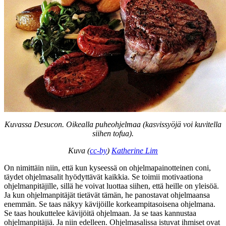
Kuvassa Desucon. Oikealla puheohjelmaa (kasvissyöjä voi kuvitella
siihen tofua).
Kuva (
cc-by
)
Katherine Lim
On nimittäin niin, että kun kyseessä on ohjelmapainotteinen coni,
täydet ohjelmasalit hyödyttävät kaikkia. Se toimii motivaationa
ohjelmanpitäjille, sillä he voivat luottaa siihen, että heille on yleisöä.
Ja kun ohjelmanpitäjät tietävät tämän, he panostavat ohjelmaansa
enemmän. Se taas näkyy kävijöille korkeampitasoisena ohjelmana.
Se taas houkuttelee kävijöitä ohjelmaan. Ja se taas kannustaa
ohjelmanpitäjiä. Ja niin edelleen. Ohjelmasalissa istuvat ihmiset ovat