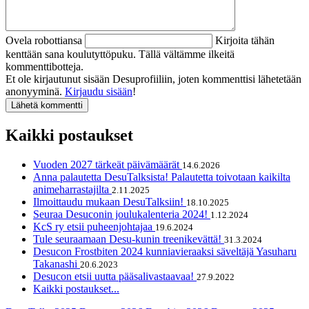
Ovela robottiansa
Kirjoita tähän
kenttään sana koulutyttöpuku. Tällä vältämme ilkeitä
kommenttibotteja.
Et ole kirjautunut sisään Desuprofiiliin, joten kommenttisi lähetetään
anonyyminä.
Kirjaudu sisään
!
Kaikki postaukset
Vuoden 2027 tärkeät päivämäärät
14.6.2026
Anna palautetta DesuTalksista! Palautetta toivotaan kaikilta
animeharrastajilta
2.11.2025
Ilmoittaudu mukaan DesuTalksiin!
18.10.2025
Seuraa Desuconin joulukalenteria 2024!
1.12.2024
KcS ry etsii puheenjohtajaa
19.6.2024
Tule seuraamaan Desu-kunin treenikevättä!
31.3.2024
Desucon Frostbiten 2024 kunniavieraaksi säveltäjä Yasuharu
Takanashi
20.6.2023
Desucon etsii uutta pääsalivastaavaa!
27.9.2022
Kaikki postaukset...