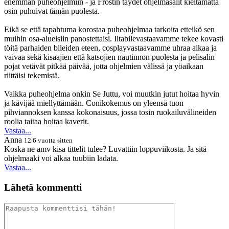
enemmän puheohjelmiin - ja Frostin täydet ohjelmasalit kieltämättä
osin puhuivat tämän puolesta.
Eikä se että tapahtuma korostaa puheohjelmaa tarkoita etteikö sen
muihin osa-alueisiin panostettaisi. Iltabilevastaavamme tekee kovasti
töitä parhaiden bileiden eteen, cosplayvastaavamme uhraa aikaa ja
vaivaa sekä kisaajien että katsojien nautinnon puolesta ja pelisalin
pojat vetävät pitkää päivää, jotta ohjelmien välissä ja yöaikaan
riittäisi tekemistä.
Vaikka puheohjelma onkin Se Juttu, voi muutkin jutut hoitaa hyvin
ja kävijää miellyttämään. Conikokemus on yleensä tuon
pihviannoksen kanssa kokonaisuus, jossa tosin ruokailuvälineiden
roolia taitaa hoitaa kaverit.
Vastaa...
Anna
12.6 vuotta sitten
Koska ne amv kisa tittelit tulee? Luvattiin loppuviikosta. Ja sitä
ohjelmaaki voi alkaa tuubiin ladata.
Vastaa...
Lähetä kommentti