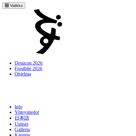
Valikko
Desucon 2026
Frostbite 2026
Ohjelma
Info
Yhteystiedot
日本語
Uutiset
Galleria
Kauppa