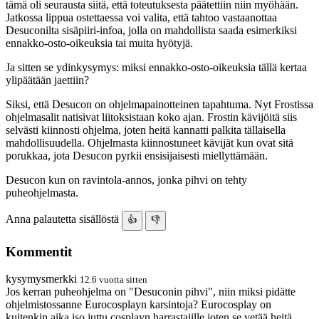
tämä oli seurausta siitä, että toteutuksesta päätettiin niin myöhään.
Jatkossa lippua ostettaessa voi valita, että tahtoo vastaanottaa
Desuconilta sisäpiiri-infoa, jolla on mahdollista saada esimerkiksi
ennakko-osto-oikeuksia tai muita hyötyjä.
Ja sitten se ydinkysymys: miksi ennakko-osto-oikeuksia tällä kertaa
ylipäätään jaettiin?
Siksi, että Desucon on ohjelmapainotteinen tapahtuma. Nyt Frostissa
ohjelmasalit natisivat liitoksistaan koko ajan. Frostin kävijöitä siis
selvästi kiinnosti ohjelma, joten heitä kannatti palkita tällaisella
mahdollisuudella. Ohjelmasta kiinnostuneet kävijät kun ovat sitä
porukkaa, jota Desucon pyrkii ensisijaisesti miellyttämään.
Desucon kun on ravintola-annos, jonka pihvi on tehty
puheohjelmasta.
Anna palautetta sisällöstä
👍
👎
Kommentit
kysymysmerkki
12.6 vuotta sitten
Jos kerran puheohjelma on "Desuconin pihvi", niin miksi pidätte
ohjelmistossanne Eurocosplayn karsintoja? Eurocosplay on
kuitenkin aika iso juttu cosplayn harrastajille joten se vetää heitä