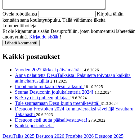
Ovela robottiansa
Kirjoita tähän
kenttään sana koulutyttöpuku. Tällä vältämme ilkeitä
kommenttibotteja.
Et ole kirjautunut sisään Desuprofiiliin, joten kommenttisi lähetetään
anonyyminä.
Kirjaudu sisään
!
Kaikki postaukset
Vuoden 2027 tärkeät päivämäärät
14.6.2026
Anna palautetta DesuTalksista! Palautetta toivotaan kaikilta
animeharrastajilta
2.11.2025
Ilmoittaudu mukaan DesuTalksiin!
18.10.2025
Seuraa Desuconin joulukalenteria 2024!
1.12.2024
KcS ry etsii puheenjohtajaa
19.6.2024
Tule seuraamaan Desu-kunin treenikevättä!
31.3.2024
Desucon Frostbiten 2024 kunniavieraaksi säveltäjä Yasuharu
Takanashi
20.6.2023
Desucon etsii uutta pääsalivastaavaa!
27.9.2022
Kaikki postaukset...
DesuTalks 2025
Desucon 2026
Frostbite 2026
Desucon 2025