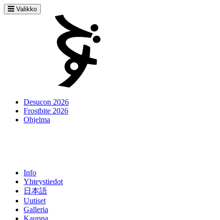
Valikko
Desucon 2026
Frostbite 2026
Ohjelma
Info
Yhteystiedot
日本語
Uutiset
Galleria
Kauppa