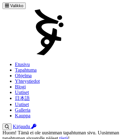
Valikko
Etusivu
Tapahtuma
Ohjelma
Yhteystiedot
Blogi
Uutiset
日本語
Uutiset
Galleria
Kauppa
Kirjaudu
Huom! Tämä ei ole uusimman tapahtuman sivu. Uusimman
tapahtuman sivustolle pääset
tästä
!