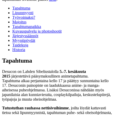
Tapahtuma
Lipunmyynti
Työvoimaksi?
Majoitus
Tapahtumapaikka
Kuvauspalvelu ja photoshootit
Järjestyssäännöt
Myyntipöydät
Taidekuja
Historia
Tapahtuma
Desucon on Lahden Sibeliustalolla
5.-7. kesäkuuta
2015
järjestettävä pääsymaksullinen animetapahtuma.
Tapahtuma alkaa perjantaina kello 17 ja päättyy sunnuntaina kello
17. Desuconin painopiste on laadukkaassa anime- ja manga-
aiheisessa puheohjelmassa. Lisäksi Desuconissa nähdään myös
japanilaisia alan kunniavieraita, cosplaykilpailuja, keskustelupiirejä,
työpajoja ja muuta oheisohjelmaa.
Tutustuthan rauhassa nettisivuihimme
, joilta löydät kattavasti
tietoa sekä lipunmyynnistä, tapahtuman puhe- sekä oheisohjelmasta,