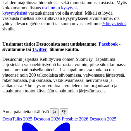
Lahden majoitusvaihtoehdoista sekä monesta muusta asiasta. Myös
kokoamamme listaus
useimmin kysytyistä
kysymyksistä
vastauksineen voi olla avuksi! Mikäli et löydä
vastausta mieltäsi askarruttavaan kysymykseen sivuiltamme, ota
yhteys desucon@desucon.fi tai suoraan vastaaviimme
Yhteystiedot
-
sivuilta.
Uusimmat tiedot Desuconista saat uutisistamme,
Facebook
-
sivultamme tai
Twitter
-tilimme kautta.
Desuconin järjestää Kehittyvien conien Suomi ry. Tapahtuma
järjestetään vapaaehtoistyönä harrastajavoimin, pilke silmäkulmassa
mutta ammattimaisella otteella. Itse tapahtumassa mukana on
yhteensä noin 200 talkoolaista siivoamassa, valvomassa järjestystä,
rakentamassa, purkamassa, valokuvaamassa, neuvomassa ja
auttamassa. Yhdistys on voittoa tavoittelematon organisaatio ja
tapahtuman tuotot käytetään tapahtumien järjestämiseen.
Anna palautetta sisällöstä
👍
👎
DesuTalks 2025
Desucon 2026
Frostbite 2026
Desucon 2025